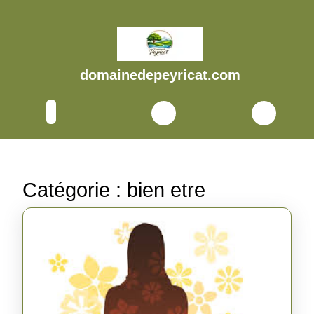
Skip
to
content
Skip
to
domainedepeyricat.com
content
Open
Button
Catégorie :
bien etre