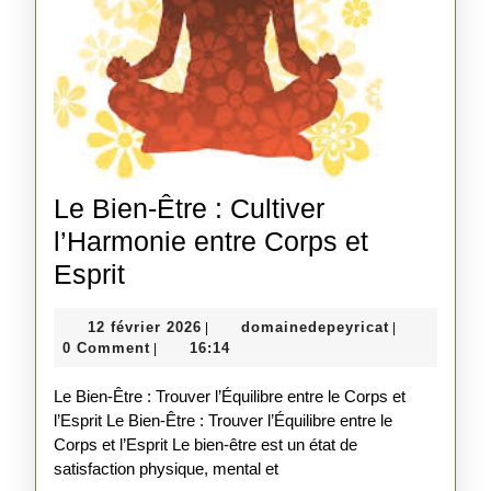
Le Bien-Être : Cultiver
l’Harmonie entre Corps et
Le
Esprit
Bien-
12
domainedepe
12 février 2026
domainedepeyricat
|
|
Être
février
0 Comment
16:14
|
:
2026
Le Bien-Être : Trouver l’Équilibre entre le Corps et
Cultiver
l’Esprit Le Bien-Être : Trouver l’Équilibre entre le
l’Harmonie
Corps et l’Esprit Le bien-être est un état de
entre
satisfaction physique, mental et