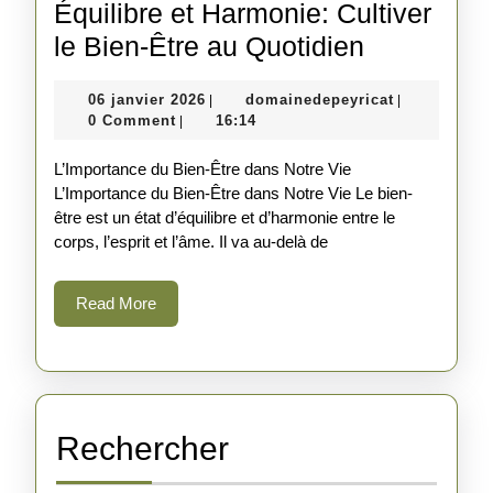
Équilibre et Harmonie: Cultiver
Équilibre
le Bien-Être au Quotidien
et
06
domainedepe
06 janvier 2026
domainedepeyricat
|
|
Harmonie:
janvier
0 Comment
16:14
|
Cultiver
2026
L’Importance du Bien-Être dans Notre Vie
le
L’Importance du Bien-Être dans Notre Vie Le bien-
Bien-
être est un état d’équilibre et d’harmonie entre le
Être
corps, l’esprit et l’âme. Il va au-delà de
au
Read
Read More
Quotidien
More
Rechercher