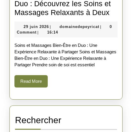
Duo : Découvrez les Soins et
Expéri
Massages Relaxants à Deux
de
29
domainedepeyri
29 juin 2026
domainedepeyricat
0
|
|
Bien-
juin
Comment
16:14
|
Être
2026
Soins et Massages Bien-Être en Duo : Une
en
Expérience Relaxante à Partager Soins et Massages
Duo
Bien-Être en Duo : Une Expérience Relaxante à
:
Partager Prendre soin de soi est essentiel
Décou
Read
Read More
les
More
Soins
et
Massa
Relaxa
Rechercher
à