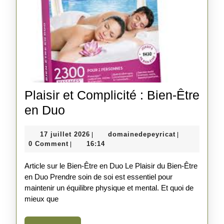
Plaisir et Complicité : Bien-Être
Plaisir
en Duo
et
17
domainedepey
17 juillet 2026
domainedepeyricat
|
|
Complicité
juillet
0 Comment
16:14
|
:
2026
Article sur le Bien-Être en Duo Le Plaisir du Bien-Être
Bien-
en Duo Prendre soin de soi est essentiel pour
Être
maintenir un équilibre physique et mental. Et quoi de
en
mieux que
Duo