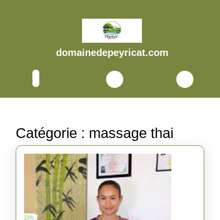
Skip
to
content
Skip
to
domainedepeyricat.com
content
Open
Button
Catégorie :
massage thai