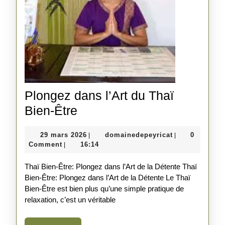
Plongez dans l’Art du Thaï
Plongez
Bien-Être
dans
29
domainedepeyr
29 mars 2026
domainedepeyricat
0
|
|
l’Art
mars
Comment
16:14
|
du
2026
Thaï Bien-Être: Plongez dans l’Art de la Détente Thaï
Thaï
Bien-Être: Plongez dans l’Art de la Détente Le Thaï
Bien-
Bien-Être est bien plus qu’une simple pratique de
Être
relaxation, c’est un véritable