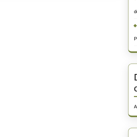
d
P
A