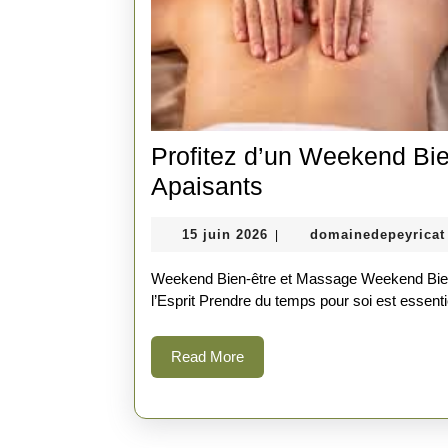
Profitez d’un Weekend Bi
Profitez
Apaisants
d’un
15
15 juin 2026
domainedepeyricat
|
Weekend
juin
Bien-
2026
Weekend Bien-être et Massage Weekend Bien-être et Massage : Retrouvez l’Harmonie du Corps et de
être
l’Esprit Prendre du temps pour soi est essentie
avec
Read
Read More
des
More
Massages
Apaisants