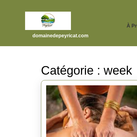
Skip
to
content
Skip
À P
to
domainedepeyricat.com
content
Catégorie :
week