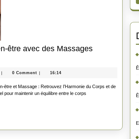
en-être avec des Massages
Ê
domainedepeyricat
0 Comment
16:14
|
|
l pour maintenir un équilibre entre le corps
Ê
E