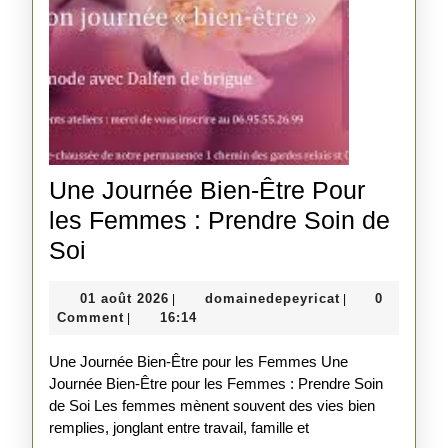
Une Journée Bien-Être Pour
les Femmes : Prendre Soin de
Une
Soi
Journée
01
domainedepeyr
01 août 2026
domainedepeyricat
0
|
|
Bien-
août
Comment
16:14
|
Être
2026
Une Journée Bien-Être pour les Femmes Une
Pour
Journée Bien-Être pour les Femmes : Prendre Soin
les
de Soi Les femmes mènent souvent des vies bien
Femmes
remplies, jonglant entre travail, famille et