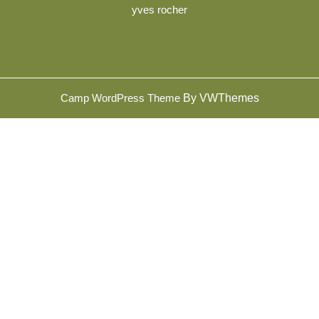
yves rocher
Sc
Camp WordPress Theme
By VWThemes
U