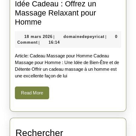
Idée Cadeau : Offrez un
Massage Relaxant pour
Idée
Homme
Cadeau
18
domainedepeyr
18 mars 2026
domainedepeyricat
0
|
|
:
mars
Comment
16:14
|
Offrez
2026
Article: Cadeau Massage pour Homme Cadeau
un
Massage pour Homme : Une Idée de Bien-Être et de
Massage
Détente Offrir un cadeau massage à un homme est
Relaxant
une excellente façon de lui
pour
Read
Read More
Homme
More
Rechercher