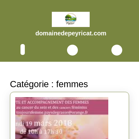
Skip
to
content
Skip
to
domainedepeyricat.com
content
Open
Button
Catégorie :
femmes