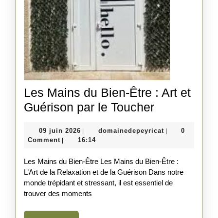
Les Mains du Bien-Être : Art et
Les
Guérison par le Toucher
Mains
09
domainedepeyri
09 juin 2026
domainedepeyricat
0
|
|
du
juin
Comment
16:14
|
Bien-
2026
Les Mains du Bien-Être Les Mains du Bien-Être :
Être
L’Art de la Relaxation et de la Guérison Dans notre
:
monde trépidant et stressant, il est essentiel de
Art
trouver des moments
et