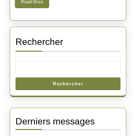
Read
Read More
Guérison
More
par
le
Toucher
Rechercher
Rechercher
Derniers messages