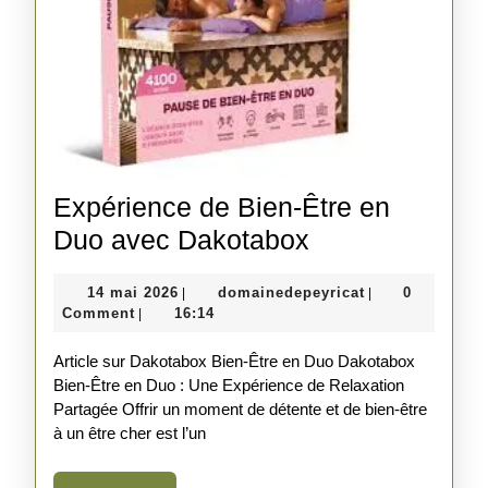
Expérience de Bien-Être en
Expérience
Duo avec Dakotabox
de
14
domainedepeyri
14 mai 2026
domainedepeyricat
0
|
|
Bien-
mai
Comment
16:14
|
Être
2026
Article sur Dakotabox Bien-Être en Duo Dakotabox
en
Bien-Être en Duo : Une Expérience de Relaxation
Duo
Partagée Offrir un moment de détente et de bien-être
avec
à un être cher est l’un
Dakotabox