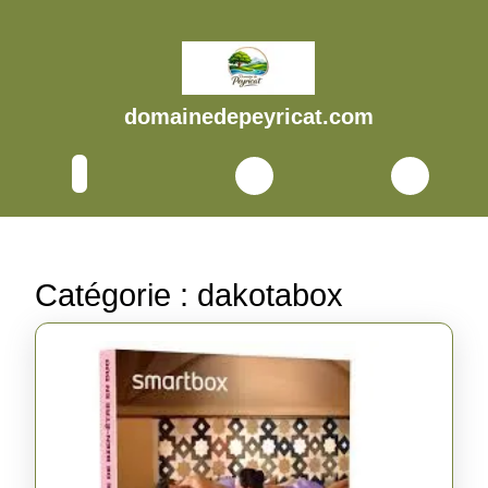
Skip
to
content
Skip
to
domainedepeyricat.com
content
Open
Button
Catégorie :
dakotabox