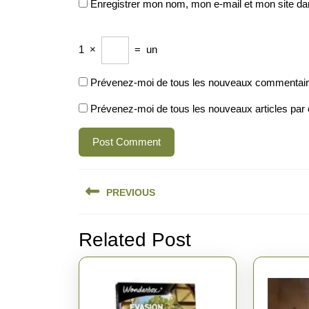
Enregistrer mon nom, mon e-mail et mon site da
1
×
=
un
Prévenez-moi de tous les nouveaux commentaire
Prévenez-moi de tous les nouveaux articles par 
Navigation
PREVIOUS
de
Previous
l’article
Related Post
post: