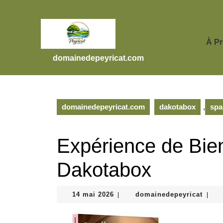
Skip
to
content
Skip
À P
to
domainedepeyricat.com
content
domainedepeyricat.com
dakotabox
,
spa
Expérience de Bie
Dakotabox
14
domai
14 mai 2026
domainedepeyricat
|
|
mai
2026