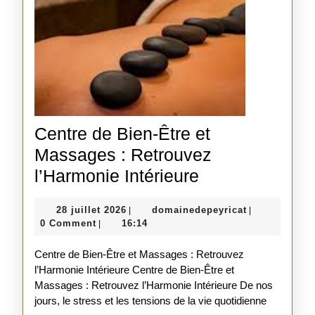
Centre de Bien-Être et
Massages : Retrouvez
Centre
l’Harmonie Intérieure
de
28
domainedepey
28 juillet 2026
domainedepeyricat
|
|
Bien-
juillet
0 Comment
16:14
|
Être
2026
Centre de Bien-Être et Massages : Retrouvez
et
l’Harmonie Intérieure Centre de Bien-Être et
Massages
Massages : Retrouvez l’Harmonie Intérieure De nos
:
jours, le stress et les tensions de la vie quotidienne