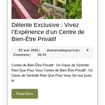
Détente Exclusive : Vivez
l’Expérience d’un Centre de
Détente
Bien-Être Privatif
Exclusive
03
domainedepeyri
03 mai 2026
domainedepeyricat
0
|
|
:
mai
Comment
16:14
|
Vivez
2026
Centre de Bien-Être Privatif : Un Oasis de Sérénité
l’Expérience
Rien Que Pour Vous Centre de Bien-Être Privatif : Un
d’un
Oasis de Sérénité Rien Que Pour Vous De nos jours,
Centre
le
de
Read
Read More
Bien-
More
Être