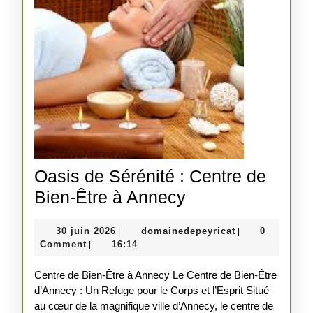
Oasis de Sérénité : Centre de
Oasis
Bien-Être à Annecy
de
30
domainedepeyri
30 juin 2026
domainedepeyricat
0
|
|
Sérénité
juin
Comment
16:14
|
:
2026
Centre de Bien-Être à Annecy Le Centre de Bien-Être
Centre
d’Annecy : Un Refuge pour le Corps et l’Esprit Situé
de
au cœur de la magnifique ville d’Annecy, le centre de