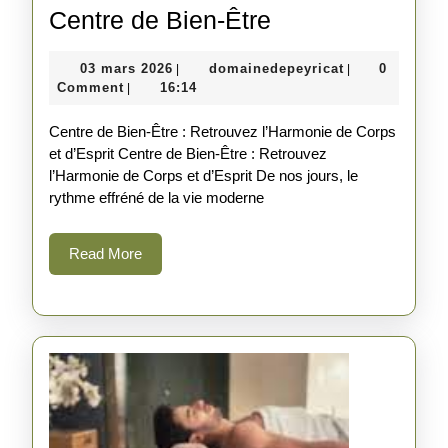
Découvrez
Centre de Bien-Être
l’Harmonie
03
domainedepeyr
03 mars 2026
domainedepeyricat
0
|
|
au
mars
Comment
16:14
|
Centre
2026
Centre de Bien-Être : Retrouvez l’Harmonie de Corps
de
et d’Esprit Centre de Bien-Être : Retrouvez
Bien-
l’Harmonie de Corps et d’Esprit De nos jours, le
Être
rythme effréné de la vie moderne
Read
Read More
More