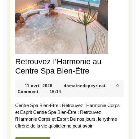
Retrouvez l’Harmonie au
Retrouvez
Centre Spa Bien-Être
l’Harmonie
11
domainedepeyr
11 avril 2026
domainedepeyricat
0
|
|
au
avril
Comment
16:14
|
Centre
2026
Centre Spa Bien-Être : Retrouvez l’Harmonie Corps
Spa
et Esprit Centre Spa Bien-Être : Retrouvez
Bien-
l’Harmonie Corps et Esprit De nos jours, le rythme
Être
effréné de la vie quotidienne peut avoir