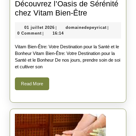
Découvrez l’Oasis de Sérénité
Découvrez
chez Vitam Bien-Être
l’Oasis
01
domainedepey
01 juillet 2026
domainedepeyricat
|
|
de
juillet
0 Comment
16:14
|
Sérénité
2026
Vitam Bien-Être: Votre Destination pour la Santé et le
chez
Bonheur Vitam Bien-Être: Votre Destination pour la
Vitam
Santé et le Bonheur De nos jours, prendre soin de soi
Bien-
et cultiver son
Être
Read
Read More
More