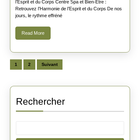
l’Esprit et du Corps Centre Spa et Bien-Être :
Bien-
Retrouvez l’Harmonie de l’Esprit et du Corps De nos
Être:
jours, le rythme effréné
Retrouvez
Read
Read More
l’Harmonie
More
de
l’Esprit
et
Pagination
1
2
Suivant
du
des
Corps
publications
Rechercher