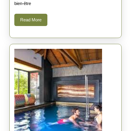
Bien-
bien-être
Être
Read
Read More
à
More
Annecy