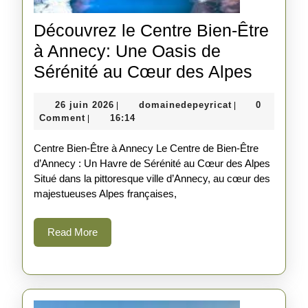
Découvrez le Centre Bien-Être
à Annecy: Une Oasis de
Découv
Sérénité au Cœur des Alpes
le
26
domainedepeyri
26 juin 2026
domainedepeyricat
0
|
|
Centre
juin
Comment
16:14
|
Bien-
2026
Centre Bien-Être à Annecy Le Centre de Bien-Être
Être
d’Annecy : Un Havre de Sérénité au Cœur des Alpes
à
Situé dans la pittoresque ville d’Annecy, au cœur des
Annecy
majestueuses Alpes françaises,
Une
Read
Read More
Oasis
More
de
Séréni
au