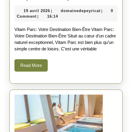
Bien-
19
domainedepeyr
19 avril 2026
domainedepeyricat
0
|
|
Être
avril
Comment
16:14
|
à
2026
Vitam Parc: Votre Destination Bien-Être Vitam Parc:
Vitam
Votre Destination Bien-Être Situé au cœur d’un cadre
Parc:
naturel exceptionnel, Vitam Parc est bien plus qu’un
Retrouvez
simple centre de loisirs. C’est une véritable
l’Harmonie
Read
Read More
du
More
Corps
et
de
l’Esprit