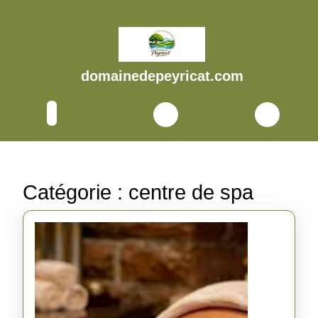
Skip
to
content
Skip
to
domainedepeyricat.com
content
Open
Button
Catégorie :
centre de spa