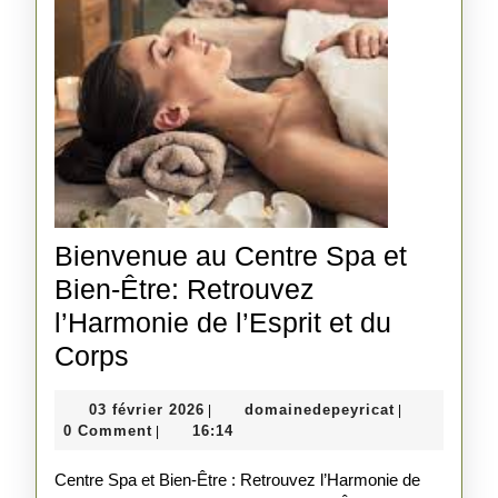
Bienvenue au Centre Spa et
Bien-Être: Retrouvez
l’Harmonie de l’Esprit et du
Bienvenue
Corps
au
03
domainedepe
03 février 2026
domainedepeyricat
|
|
Centre
février
0 Comment
16:14
|
Spa
2026
Centre Spa et Bien-Être : Retrouvez l’Harmonie de
et