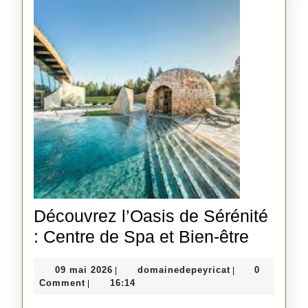
Cœur
des
Alpes
Découvrez l’Oasis de Sérénité
Découv
: Centre de Spa et Bien-être
l’Oasis
09
domainedepeyri
09 mai 2026
domainedepeyricat
0
|
|
de
mai
Comment
16:14
|
Sérénit
2026