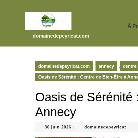
Skip
to
content
Skip
À P
to
domainedepeyricat.com
content
domainedepeyricat.com
annecy
,
centre
Oasis de Sérénité : Centre de Bien-Être à Ann
Oasis de Sérénité 
Annecy
30
doma
30 juin 2026
domainedepeyricat
|
|
juin