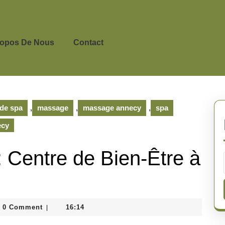
ropos De Nous
Contact
 de spa
,
massage
,
massage annecy
,
spa
ecy
: Centre de Bien-Être à
inedepeyricat
0 Comment
16:14
|