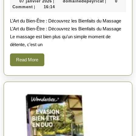
07
domainedepeyr
07 janvier 2026
domainedepeyricat
0
|
|
l’Univers
janvier
Comment
16:14
|
du
2026
L’Art du Bien-Être : Découvrez les Bienfaits du Massage
Bien-
L’Art du Bien-Être : Découvrez les Bienfaits du Massage
Être
Le massage est bien plus qu’un simple moment de
et
détente, c’est un
de
la
Read
Read More
More
Détente
avec
nos
Massages
Exclusifs