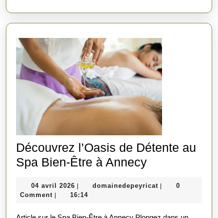
Duo
Découvrez l’Oasis de Détente au
Découvrez
Spa Bien-Être à Annecy
l’Oasis
04
domainedepeyric
04 avril 2026
domainedepeyricat
0
|
|
de
avril
Comment
16:14
|
Détente
2026
Article sur le Spa Bien-Être à Annecy Plongez dans un