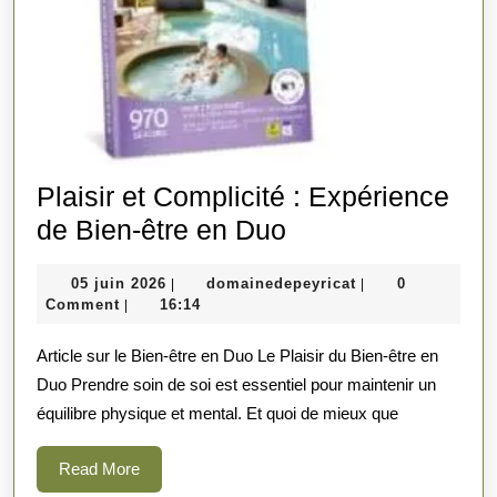
Plaisir et Complicité : Expérience
Plaisir
de Bien-être en Duo
et
05
domainedepeyrica
05 juin 2026
domainedepeyricat
0
|
|
Complicité
juin
Comment
16:14
|
:
2026
Article sur le Bien-être en Duo Le Plaisir du Bien-être en
Expérience
Duo Prendre soin de soi est essentiel pour maintenir un
de
équilibre physique et mental. Et quoi de mieux que
Bien-
être
Read
Read More
en
More