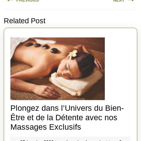
PREVIOUS
NEXT
de
l’article
Previous
Next
Related Post
post:
post:
Plongez dans l’Univers du Bien-
Être et de la Détente avec nos
Plongez
Massages Exclusifs
dans