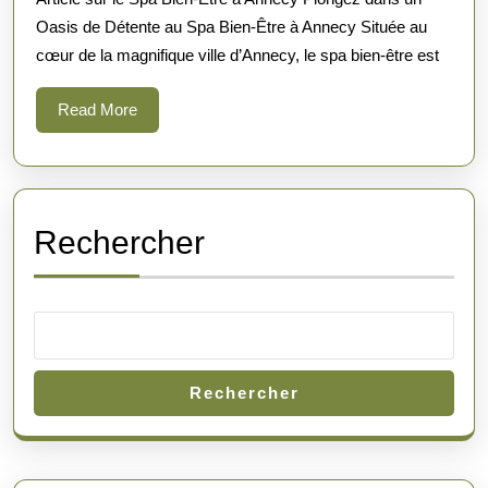
au
Oasis de Détente au Spa Bien-Être à Annecy Située au
Spa
cœur de la magnifique ville d’Annecy, le spa bien-être est
Bien-
Être
Read
Read More
à
More
Annecy
Rechercher
Rechercher