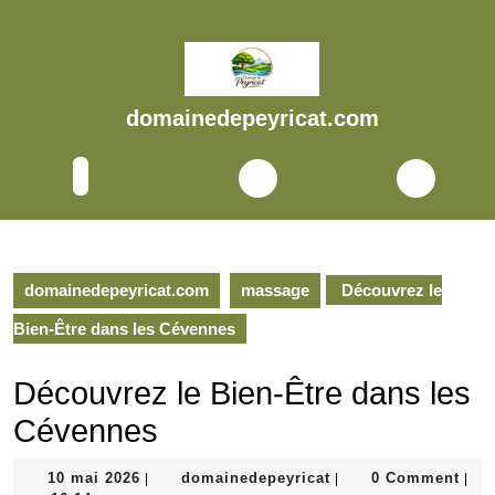
Skip
to
content
Skip
to
domainedepeyricat.com
content
Open
Button
domainedepeyricat.com
massage
Découvrez le
Bien-Être dans les Cévennes
Découvrez le Bien-Être dans les
Cévennes
10
domainedepeyricat
10 mai 2026
domainedepeyricat
0 Comment
|
|
|