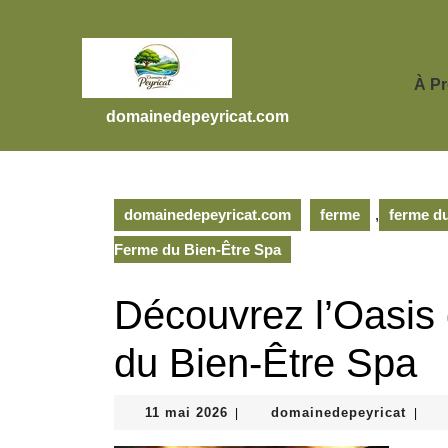
Skip
to
content
Skip
À P
to
domainedepeyricat.com
content
domainedepeyricat.com
ferme
,
ferme du
Ferme du Bien-Être Spa
Découvrez l’Oasis 
du Bien-Être Spa
11
domai
11 mai 2026
domainedepeyricat
|
|
mai