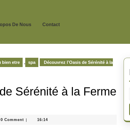
ropos De Nous
Contact
 bien etre
,
spa
Découvrez l’Oasis de Sérénité à la
de Sérénité à la Ferme
nedepeyricat
0 Comment
16:14
|