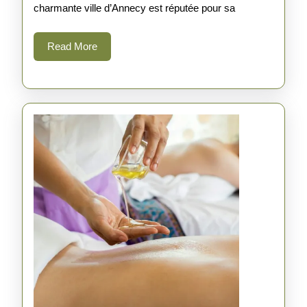
Être
charmante ville d’Annecy est réputée pour sa
à
Read
Read More
Annec
More