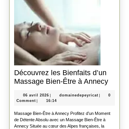
Alpes
Découvrez les Bienfaits d’un
Décou
Massage Bien-Être à Annecy
les
06
domainedepeyr
06 avril 2026
domainedepeyricat
0
|
|
Bienfa
avril
Comment
16:14
|
d’un
2026
Massage Bien-Être à Annecy Profitez d’un Moment
Mass
de Détente Absolu avec un Massage Bien-Être à
Bien-
Annecy Située au cœur des Alpes françaises, la