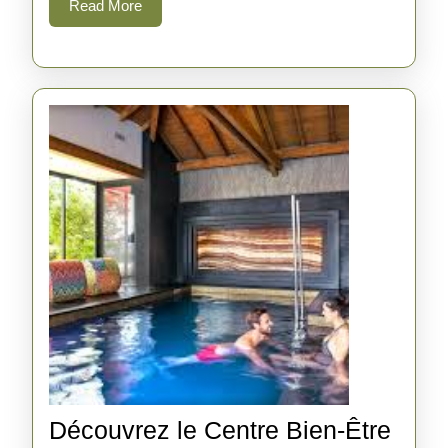
Read
Read More
à
More
Annecy
Découvrez le Centre Bien-Être