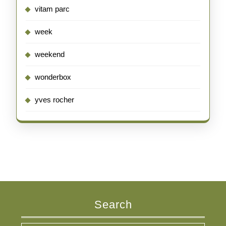
vitam parc
week
weekend
wonderbox
yves rocher
Search