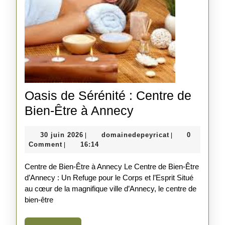
Oasis de Sérénité : Centre de
Oasis
Bien-Être à Annecy
de
30
domainedepeyri
30 juin 2026
domainedepeyricat
0
|
|
Sérénité
juin
Comment
16:14
|
:
2026
Centre de Bien-Être à Annecy Le Centre de Bien-Être
Centre
d’Annecy : Un Refuge pour le Corps et l’Esprit Situé
de
au cœur de la magnifique ville d’Annecy, le centre de
Bien-
bien-être
Être