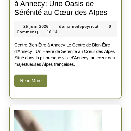
à Annecy: Une Oasis de
Découv
Sérénité au Cœur des Alpes
le
26
domainedepeyri
26 juin 2026
domainedepeyricat
0
|
|
Centre
juin
Comment
16:14
|
Bien-
2026
Centre Bien-Être à Annecy Le Centre de Bien-Être
Être
d’Annecy : Un Havre de Sérénité au Cœur des Alpes
à
Situé dans la pittoresque ville d’Annecy, au cœur des
Annecy
majestueuses Alpes françaises,
Une
Read
Read More
Oasis
More
de
Séréni
au
Cœur
des