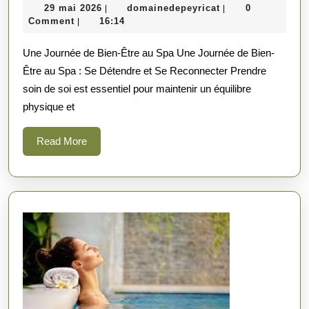
29
domainedepeyrica
29 mai 2026
domainedepeyricat
0
|
|
de
mai
Comment
16:14
|
Déten
2026
Une Journée de Bien-Être au Spa Une Journée de Bien-
Absol
Être au Spa : Se Détendre et Se Reconnecter Prendre
au
soin de soi est essentiel pour maintenir un équilibre
Spa
physique et
pour
un
Read
Read More
More
Bien-
Être
Total