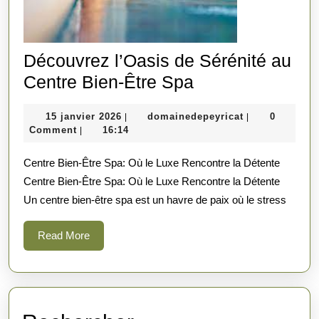
Découvrez l’Oasis de Sérénité au
Découvrez
Centre Bien-Être Spa
l’Oasis
15
domainedepeyr
15 janvier 2026
domainedepeyricat
0
|
|
de
janvier
Comment
16:14
|
Sérénité
2026
Centre Bien-Être Spa: Où le Luxe Rencontre la Détente
au
Centre Bien-Être Spa: Où le Luxe Rencontre la Détente
Centre
Un centre bien-être spa est un havre de paix où le stress
Bien-
Être
Read
Read More
Spa
More