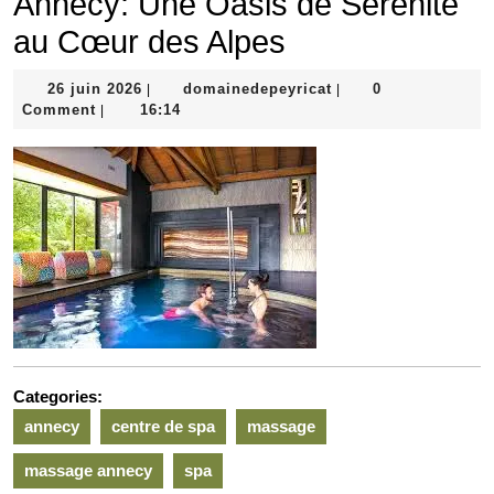
Annecy: Une Oasis de Sérénité
au Cœur des Alpes
26
domainedepeyricat
26 juin 2026
domainedepeyricat
0
|
|
juin
Comment
16:14
|
2026
Categories:
annecy
centre de spa
massage
massage annecy
spa