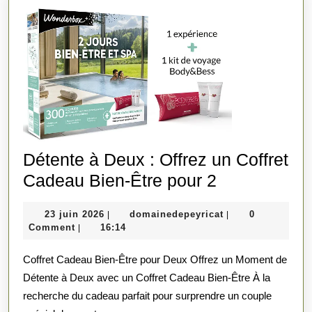
Détente à Deux : Offrez un Coffret
Détente
Cadeau Bien-Être pour 2
à
23
domainedepeyrica
23 juin 2026
domainedepeyricat
0
|
|
Deux
juin
Comment
16:14
|
:
2026
Coffret Cadeau Bien-Être pour Deux Offrez un Moment de
Offrez
Détente à Deux avec un Coffret Cadeau Bien-Être À la
un
recherche du cadeau parfait pour surprendre un couple
Coffret