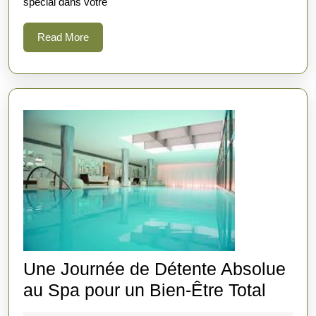
spécial dans votre
Cadeau
Bien-
Read
Read More
More
Être
pour
2
Une Journée de Détente Absolue
Une
au Spa pour un Bien-Être Total
Journ