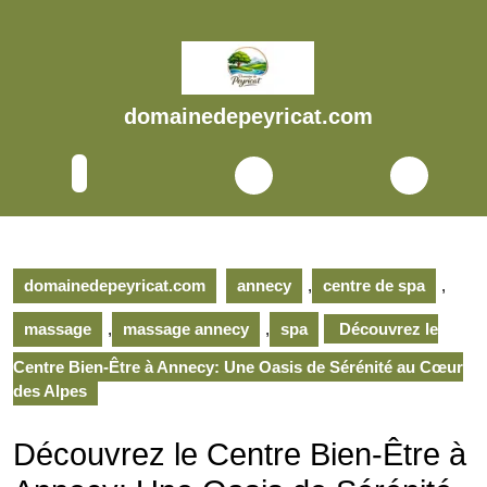
Skip
to
content
Skip
to
domainedepeyricat.com
content
Open
Button
domainedepeyricat.com
annecy
,
centre de spa
,
massage
,
massage annecy
,
spa
Découvrez le
Centre Bien-Être à Annecy: Une Oasis de Sérénité au Cœur
des Alpes
Découvrez le Centre Bien-Être à