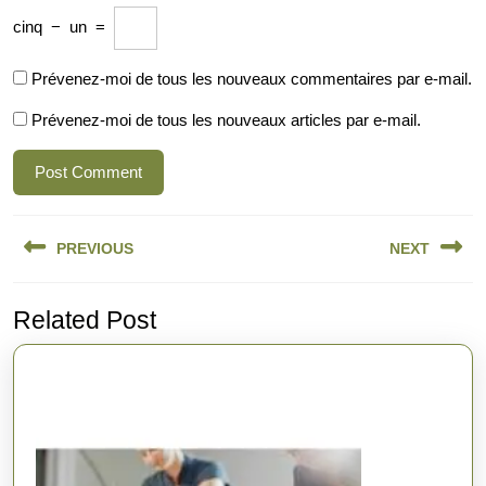
cinq
−
un
=
Prévenez-moi de tous les nouveaux commentaires par e-mail.
Prévenez-moi de tous les nouveaux articles par e-mail.
Navigation
PREVIOUS
NEXT
de
l’article
Previous
Next
Related Post
post:
post: