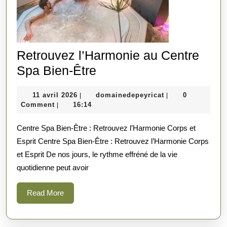
Retrouvez l’Harmonie au Centre
Retrouvez
Spa Bien-Être
l’Harmonie
11
domainedepeyric
11 avril 2026
domainedepeyricat
0
|
|
au
avril
Comment
16:14
|
Centre
2026
Centre Spa Bien-Être : Retrouvez l’Harmonie Corps et
Spa
Esprit Centre Spa Bien-Être : Retrouvez l’Harmonie Corps
Bien-
et Esprit De nos jours, le rythme effréné de la vie
Être
quotidienne peut avoir
Read
Read More
More