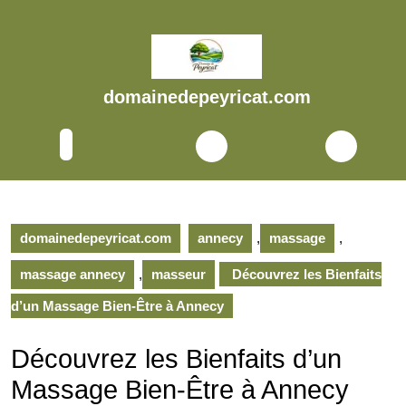
Skip
to
content
Skip
to
domainedepeyricat.com
content
Open
Button
domainedepeyricat.com
annecy
,
massage
,
massage annecy
,
masseur
Découvrez les Bienfaits
d’un Massage Bien-Être à Annecy
Découvrez les Bienfaits d’un
Massage Bien-Être à Annecy