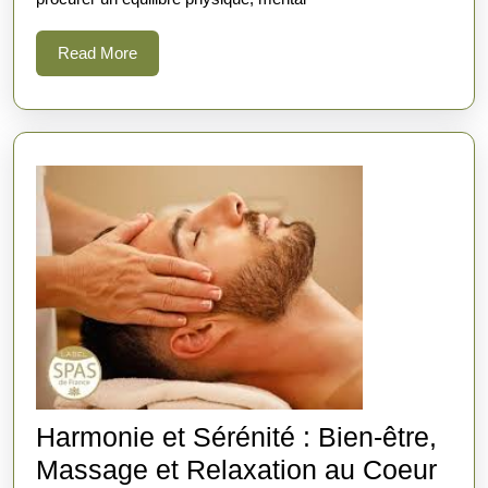
du
Massage
Read
Read More
More
Harmonie et Sérénité : Bien-être,
Massage et Relaxation au Coeur