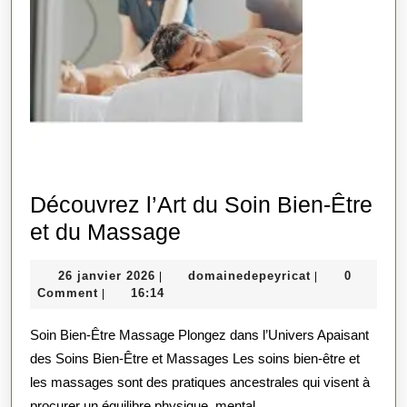
Découvrez l’Art du Soin Bien-Être
Découvrez
et du Massage
l’Art
26
domainedepeyr
26 janvier 2026
domainedepeyricat
0
|
|
du
janvier
Comment
16:14
|
Soin
2026
Soin Bien-Être Massage Plongez dans l’Univers Apaisant
Bien-
des Soins Bien-Être et Massages Les soins bien-être et
Être
les massages sont des pratiques ancestrales qui visent à
et
procurer un équilibre physique, mental