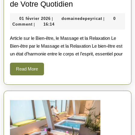
Harmonie
de Votre Quotidien
et
01
domainedepeyr
01 février 2026
domainedepeyricat
0
|
|
Sérénité
février
Comment
16:14
|
:
2026
Article sur le Bien-être, le Massage et la Relaxation Le
Bien-
Bien-être par le Massage et la Relaxation Le bien-être est
être,
un état d’harmonie entre le corps et l’esprit, essentiel pour
Massage
et
Read
Read More
Relaxation
More
au
Coeur
de
Votre
Quotidien