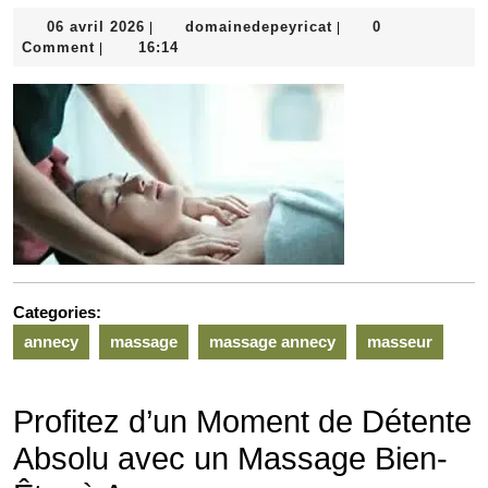
06
domainedepeyricat
06 avril 2026
domainedepeyricat
0
|
|
avril
Comment
16:14
|
2026
Categories:
annecy
massage
massage annecy
masseur
Profitez d’un Moment de Détente
Absolu avec un Massage Bien-