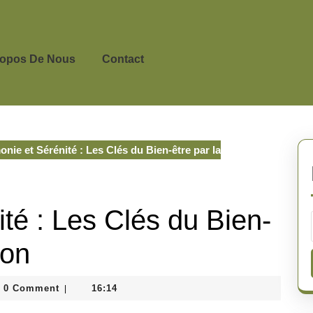
ropos De Nous
Contact
nie et Sérénité : Les Clés du Bien-être par la
té : Les Clés du Bien-
ion
inedepeyricat
0 Comment
16:14
|