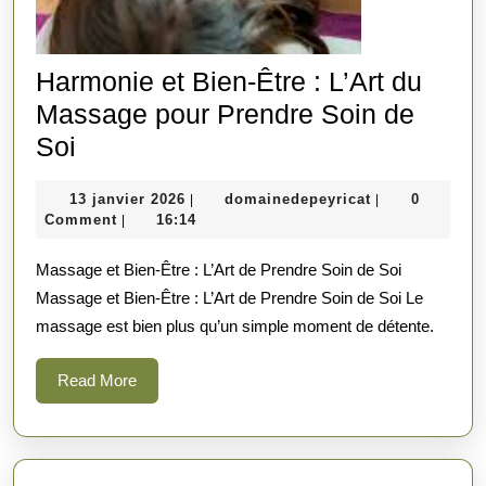
Harmonie et Bien-Être : L’Art du
Massage pour Prendre Soin de
Harmonie
Soi
et
13
domainedepeyr
13 janvier 2026
domainedepeyricat
0
|
|
Bien-
janvier
Comment
16:14
|
Être
2026
Massage et Bien-Être : L’Art de Prendre Soin de Soi
:
Massage et Bien-Être : L’Art de Prendre Soin de Soi Le
L’Art
massage est bien plus qu’un simple moment de détente.
du
Massage
Read
Read More
pour
More
Prendre
Soin