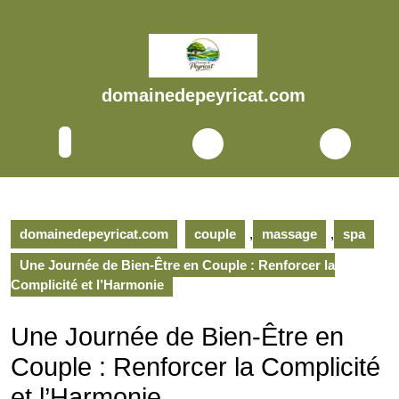
Skip
to
content
Skip
to
domainedepeyricat.com
content
Open
Button
domainedepeyricat.com
couple
,
massage
,
spa
Une Journée de Bien-Être en Couple : Renforcer la
Complicité et l’Harmonie
Une Journée de Bien-Être en
Couple : Renforcer la Complicité
et l’Harmonie