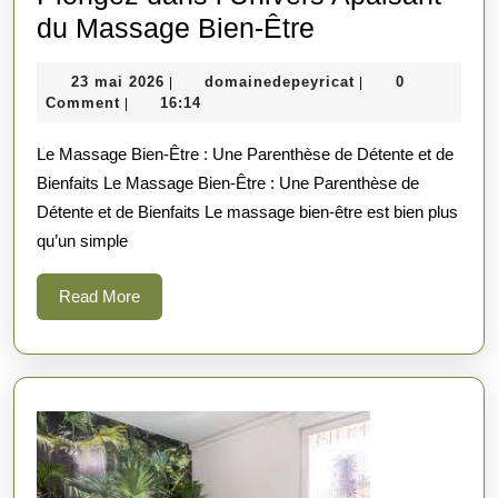
Plongez
du Massage Bien-Être
dans
23
domainedepeyrica
23 mai 2026
domainedepeyricat
0
|
|
l’Univers
mai
Comment
16:14
|
Apaisant
2026
Le Massage Bien-Être : Une Parenthèse de Détente et de
du
Bienfaits Le Massage Bien-Être : Une Parenthèse de
Massage
Détente et de Bienfaits Le massage bien-être est bien plus
Bien-
qu’un simple
Être
Read
Read More
More