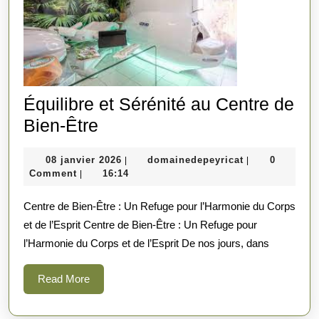
Équilibre et Sérénité au Centre de
Équilibre
Bien-Être
et
08
domainedepeyr
08 janvier 2026
domainedepeyricat
0
|
|
Sérénité
janvier
Comment
16:14
|
au
2026
Centre de Bien-Être : Un Refuge pour l’Harmonie du Corps
Centre
et de l’Esprit Centre de Bien-Être : Un Refuge pour
de
l’Harmonie du Corps et de l’Esprit De nos jours, dans
Bien-
Être
Read
Read More
More