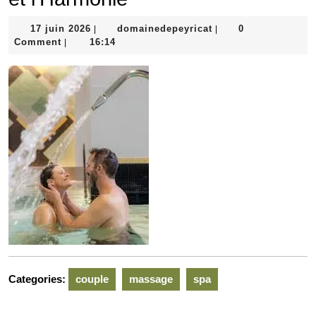
17
domainedepeyricat
17 juin 2026
domainedepeyricat
0
|
|
juin
Comment
16:14
|
2026
Categories:
couple
massage
spa