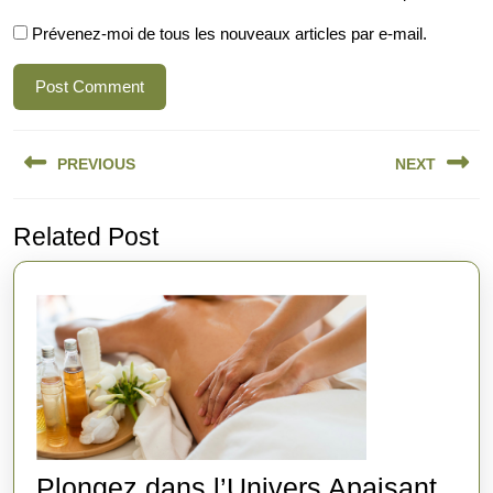
Prévenez-moi de tous les nouveaux articles par e-mail.
Navigation
PREVIOUS
NEXT
de
l’article
Previous
Next
Related Post
post:
post:
Plongez dans l’Univers Apaisant