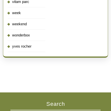
vitam parc
week
weekend
wonderbox
yves rocher
Search