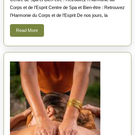
:
Corps et de l’Esprit Centre de Spa et Bien-être : Retrouvez
Centre
l’Harmonie du Corps et de l’Esprit De nos jours, la
de
Spa
Read
Read More
et
More
Bien-
être