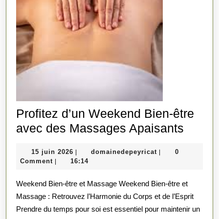
Profitez d’un Weekend Bien-être
Profit
avec des Massages Apaisants
d’un
15
domainedepeyrica
15 juin 2026
domainedepeyricat
0
|
|
Week
juin
Comment
16:14
|
Bien-
2026
Weekend Bien-être et Massage Weekend Bien-être et
être
Massage : Retrouvez l’Harmonie du Corps et de l’Esprit
avec
Prendre du temps pour soi est essentiel pour maintenir un
des