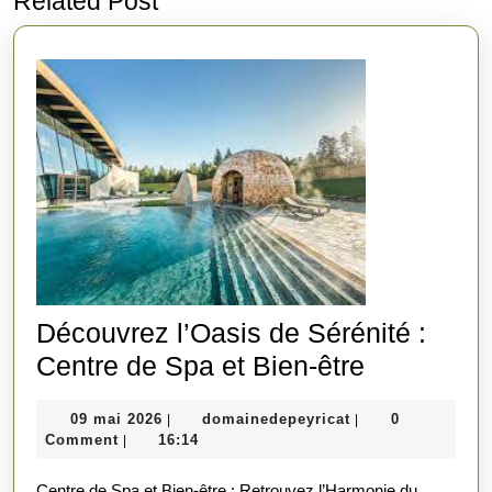
Related Post
post:
post:
Découvrez l’Oasis de Sérénité :
Découvre
Centre de Spa et Bien-être
l’Oasis
09
domainedepeyrica
09 mai 2026
domainedepeyricat
0
|
|
de
mai
Comment
16:14
|
Sérénité
2026
Centre de Spa et Bien-être : Retrouvez l’Harmonie du