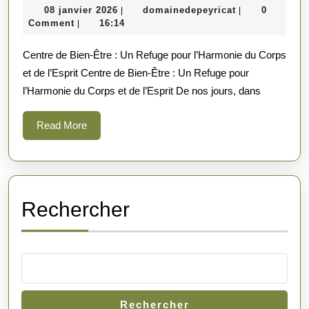
08
domainedepeyr
08 janvier 2026
domainedepeyricat
0
|
|
Sérénité
janvier
Comment
16:14
|
au
2026
Centre de Bien-Être : Un Refuge pour l’Harmonie du Corps
Centre
et de l’Esprit Centre de Bien-Être : Un Refuge pour
de
l’Harmonie du Corps et de l’Esprit De nos jours, dans
Bien-
Être
Read
Read More
More
Rechercher
Rechercher