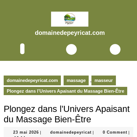
Skip
to
content
Skip
to
domainedepeyricat.com
content
Open
Button
domainedepeyricat.com
massage
,
masseur
Plongez dans l’Univers Apaisant du Massage Bien-Être
Plongez dans l’Univers Apaisant
du Massage Bien-Être
23
domainedepeyricat
23 mai 2026
domainedepeyricat
0 Comment
|
|
|