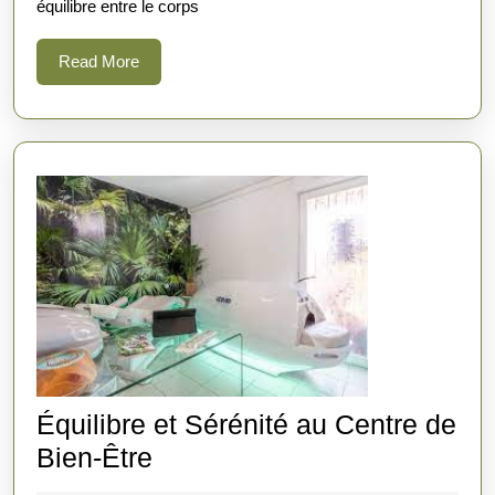
équilibre entre le corps
Massa
Apais
Read
Read More
More
Équilibre et Sérénité au Centre de
Équilibre
Bien-Être
et