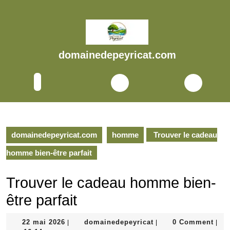
Skip
to
content
Skip
to
domainedepeyricat.com
content
Open
Button
domainedepeyricat.com
homme
Trouver le cadeau
homme bien-être parfait
Trouver le cadeau homme bien-
être parfait
22
domainedepeyricat
22 mai 2026
domainedepeyricat
0 Comment
|
|
|