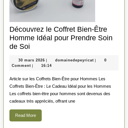
Découvrez le Coffret Bien-Être
Homme Idéal pour Prendre Soin
Découvrez
de Soi
le
30
domainedepeyric
30 mars 2026
domainedepeyricat
0
|
|
Coffret
mars
Comment
16:14
|
Bien-
2026
Article sur les Coffrets Bien-Être pour Hommes Les
Être
Coffrets Bien-Être : Le Cadeau Idéal pour les Hommes
Homme
Les coffrets bien-être pour hommes sont devenus des
Idéal
cadeaux très appréciés, offrant une
pour
Prendre
Read
Read More
More
Soin