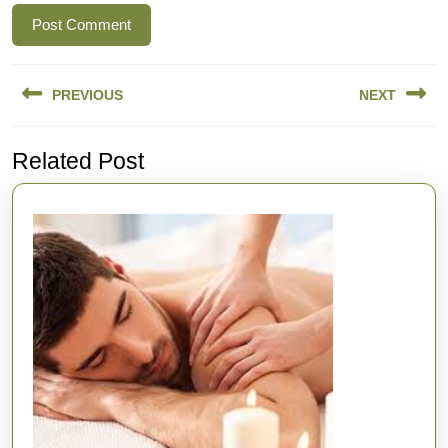
Navigation
PREVIOUS
NEXT
de
l’article
Previous
Next
Related Post
post:
post: