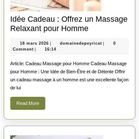
Idée Cadeau : Offrez un Massage
Idée
Relaxant pour Homme
Cadeau
18
domainedepeyric
18 mars 2026
domainedepeyricat
0
|
|
:
mars
Comment
16:14
|
Offrez
2026
Article: Cadeau Massage pour Homme Cadeau Massage
un
pour Homme : Une Idée de Bien-Être et de Détente Offrir
Massage
un cadeau massage à un homme est une excellente façon
Relaxant
de lui
pour
Homme
Read
Read More
More