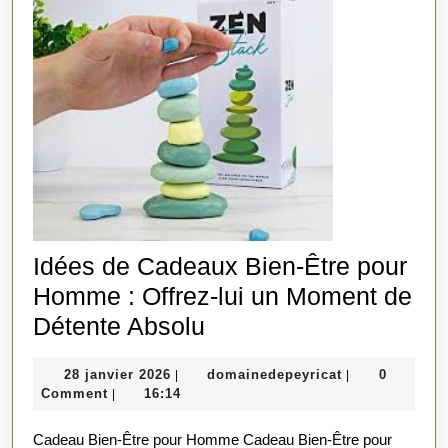
Idées de Cadeaux Bien-Être pour
Homme : Offrez-lui un Moment de
Idées
Détente Absolu
de
28
domainedepeyr
28 janvier 2026
domainedepeyricat
0
|
|
Cadeaux
janvier
Comment
16:14
|
Bien-
2026
Cadeau Bien-Être pour Homme Cadeau Bien-Être pour
Être