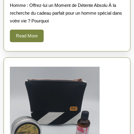
Homme : Offrez-lui un Moment de Détente Absolu À la
pour
recherche du cadeau parfait pour un homme spécial dans
Homme
votre vie ? Pourquoi
:
Offrez-
Read
Read More
More
lui
un
Moment
de
Détente
Absolu