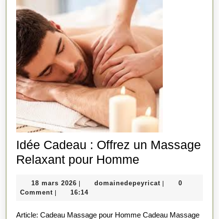
Idée Cadeau : Offrez un Massage
Idée
Relaxant pour Homme
Cadeau
18
domainedepeyric
18 mars 2026
domainedepeyricat
0
|
|
:
mars
Comment
16:14
|
Offrez
2026
Article: Cadeau Massage pour Homme Cadeau Massage
un