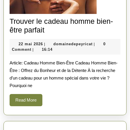
Trouver le cadeau homme bien-
Trouver
être parfait
le
22
domainedepeyrica
22 mai 2026
domainedepeyricat
0
|
|
cadeau
mai
Comment
16:14
|
homme
2026
Article: Cadeau Homme Bien-Être Cadeau Homme Bien-
bien-
Être : Offrez du Bonheur et de la Détente À la recherche
être
d’un cadeau pour un homme spécial dans votre vie ?
parfait
Pourquoi ne
Read
Read More
More