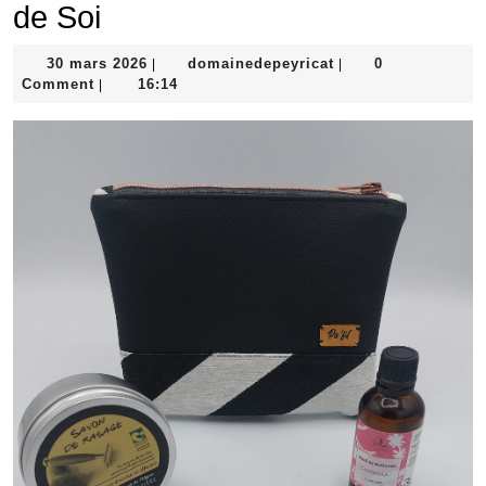
de Soi
30
domainedepeyricat
30 mars 2026
domainedepeyricat
0
|
|
mars
Comment
16:14
|
2026