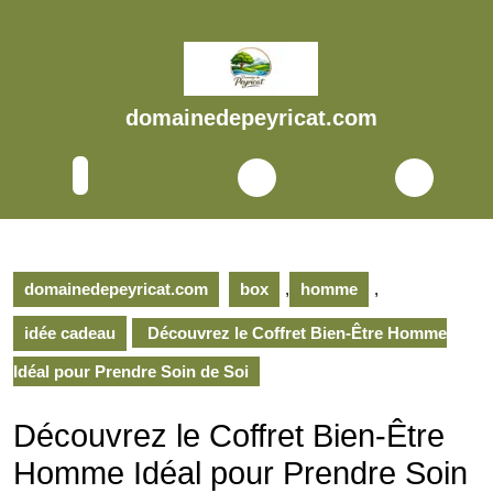
Skip
to
content
Skip
to
domainedepeyricat.com
content
Open
Button
domainedepeyricat.com
box
,
homme
,
idée cadeau
Découvrez le Coffret Bien-Être Homme
Idéal pour Prendre Soin de Soi
Découvrez le Coffret Bien-Être
Homme Idéal pour Prendre Soin