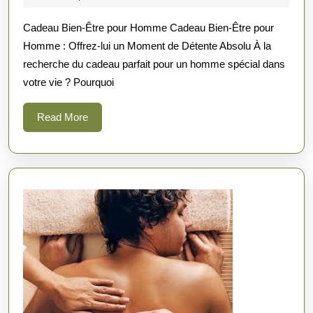
Bien-
2026
Cadeau Bien-Être pour Homme Cadeau Bien-Être pour
Être
Homme : Offrez-lui un Moment de Détente Absolu À la
pour
recherche du cadeau parfait pour un homme spécial dans
Homme
votre vie ? Pourquoi
:
Offrez-
Read
Read More
More
lui
un
Moment
de
Détente
Absolu