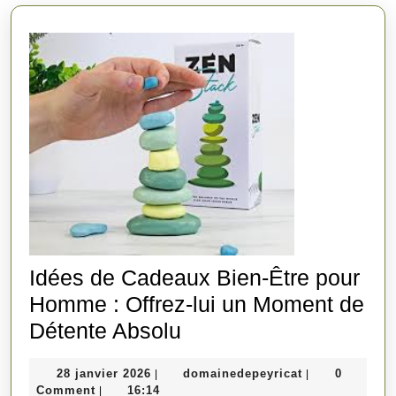
Idées de Cadeaux Bien-Être pour
Homme : Offrez-lui un Moment de
Idées
Détente Absolu
de
28
domainedepeyr
28 janvier 2026
domainedepeyricat
0
|
|
Cadeaux
janvier
Comment
16:14
|