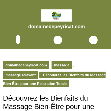
Skip
to
content
Skip
to
domainedepeyricat.com
content
Open
Button
domainedepeyricat.com
massage
,
massage relaxant
Découvrez les Bienfaits du Massage
Bien-Être pour une Relaxation Totale
Découvrez les Bienfaits du
Massage Bien-Être pour une