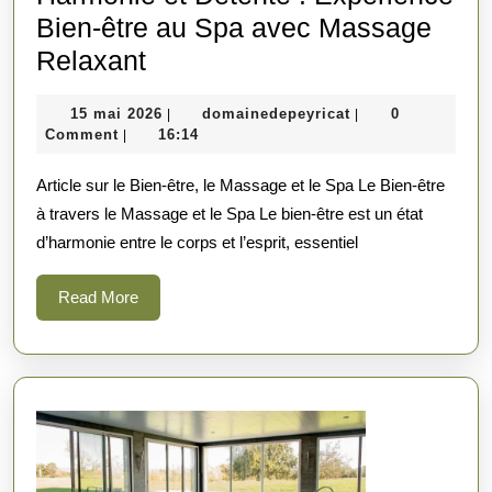
Bien-être au Spa avec Massage
Harmonie
Relaxant
et
15
domainedepeyrica
15 mai 2026
domainedepeyricat
0
|
|
Détente
mai
Comment
16:14
|
:
2026
Article sur le Bien-être, le Massage et le Spa Le Bien-être
Expérience
à travers le Massage et le Spa Le bien-être est un état
Bien-
d’harmonie entre le corps et l’esprit, essentiel
être
au
Read
Read More
Spa
More
avec
Massage
Relaxant