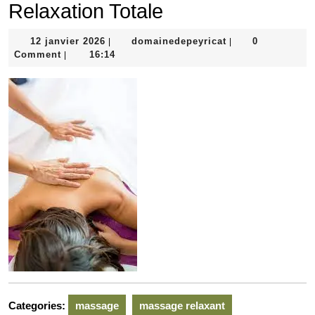
Relaxation Totale
12
domainedepeyric
12 janvier 2026
domainedepeyricat
0
|
|
janvier
Comment
16:14
|
2026
Categories:
massage
massage relaxant