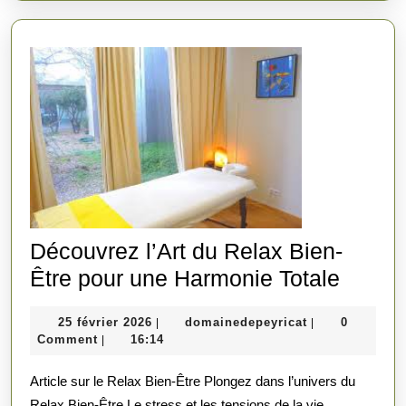
Bien-
Être
Découvrez l’Art du Relax Bien-
Décou
Être pour une Harmonie Totale
l’Art
25
domainedepeyr
25 février 2026
domainedepeyricat
0
|
|
du
février
Comment
16:14
|
Relax
2026
Article sur le Relax Bien-Être Plongez dans l’univers du
Bien-
Relax Bien-Être Le stress et les tensions de la vie