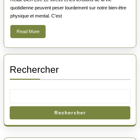
Être
quotidienne peuvent peser lourdement sur notre bien-être
pour
physique et mental. C’est
une
Harmo
Read
Read More
More
Totale
Rechercher
Rechercher