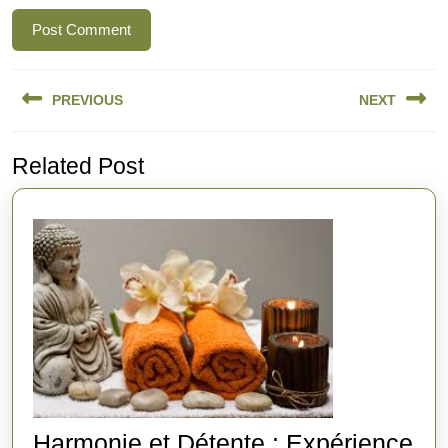
Navigation
PREVIOUS
NEXT
de
l’article
Previous
Next
Related Post
post:
post:
Harmonie et Détente : Expérience