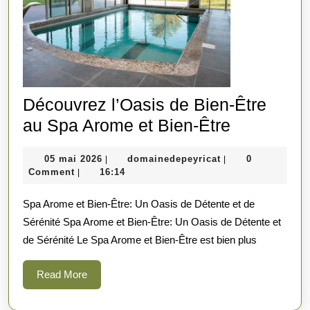
Découvrez l’Oasis de Bien-Être
Découvre
au Spa Arome et Bien-Être
l’Oasis
05
domainedepeyrica
05 mai 2026
domainedepeyricat
0
|
|
de
mai
Comment
16:14
|
Bien-
2026
Spa Arome et Bien-Être: Un Oasis de Détente et de
Être
Sérénité Spa Arome et Bien-Être: Un Oasis de Détente et
au
de Sérénité Le Spa Arome et Bien-Être est bien plus
Spa
Arome
Read
Read More
et
More