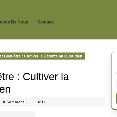
ropos De Nous
Contact
 Bien-être : Cultiver la Détente au Quotidien
re : Cultiver la
ien
inedepeyricat
0 Comment
16:14
|