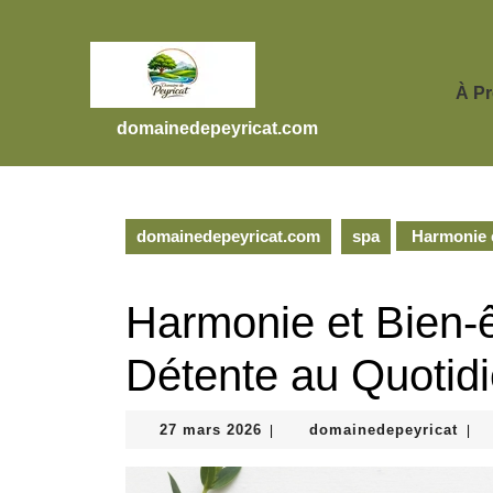
Skip
to
content
Skip
À P
to
domainedepeyricat.com
content
domainedepeyricat.com
spa
Harmonie et
Harmonie et Bien-êt
Détente au Quotid
27
doma
27 mars 2026
domainedepeyricat
|
|
mars
2026