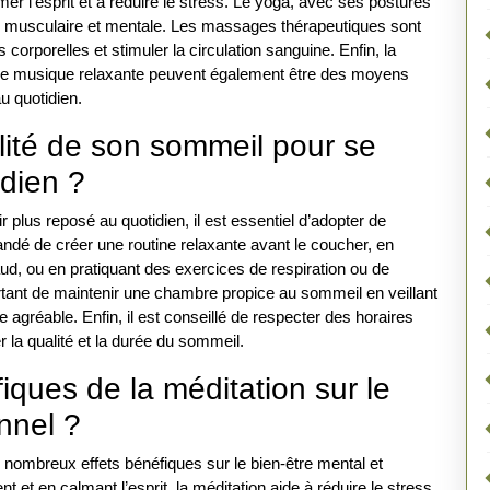
lmer l’esprit et à réduire le stress. Le yoga, avec ses postures
nte musculaire et mentale. Les massages thérapeutiques sont
corporelles et stimuler la circulation sanguine. Enfin, la
e de musique relaxante peuvent également être des moyens
au quotidien.
ité de son sommeil pour se
idien ?
r plus reposé au quotidien, il est essentiel d’adopter de
mandé de créer une routine relaxante avant le coucher, en
ud, ou en pratiquant des exercices de respiration ou de
portant de maintenir une chambre propice au sommeil en veillant
 agréable. Enfin, il est conseillé de respecter des horaires
r la qualité et la durée du sommeil.
iques de la méditation sur le
nnel ?
e nombreux effets bénéfiques sur le bien-être mental et
et en calmant l’esprit, la méditation aide à réduire le stress,