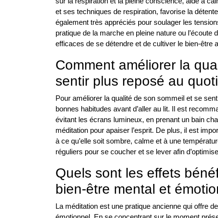
sur la respiration et la pleine conscience, aide à ca
et ses techniques de respiration, favorise la déte
également très appréciés pour soulager les tensions 
pratique de la marche en pleine nature ou l’écout
efficaces de se détendre et de cultiver le bien-être 
Comment améliorer la qual
sentir plus reposé au quot
Pour améliorer la qualité de son sommeil et se senti
bonnes habitudes avant d’aller au lit. Il est recom
évitant les écrans lumineux, en prenant un bain cha
méditation pour apaiser l’esprit. De plus, il est im
à ce qu’elle soit sombre, calme et à une température
réguliers pour se coucher et se lever afin d’optimise
Quels sont les effets bénéf
bien-être mental et émotio
La méditation est une pratique ancienne qui offre d
émotionnel. En se concentrant sur le moment présent 