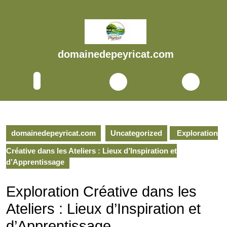
Skip
to
content
Skip
to
domainedepeyricat.com
content
Open
Button
domainedepeyricat.com
Uncategorized
Exploration
Créative dans les Ateliers : Lieux d’Inspiration et
d’Apprentissage
Exploration Créative dans les
Ateliers : Lieux d’Inspiration et
d’Apprentissage