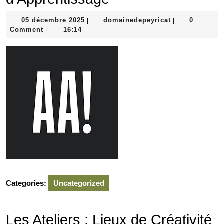
05
domainedepeyr
05 décembre 2025
domainedepeyricat
0
|
|
décembre
Comment
16:14
|
2025
Categories:
Uncategorized
Les Ateliers : Lieux de Créativité