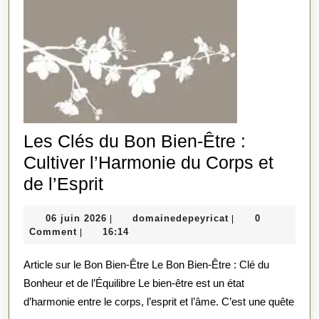
Les Clés du Bon Bien-Être :
Cultiver l’Harmonie du Corps et
Les
de l’Esprit
Clés
06
domainedepeyrica
06 juin 2026
domainedepeyricat
0
|
|
du
juin
Comment
16:14
|
Bon
2026
Article sur le Bon Bien-Être Le Bon Bien-Être : Clé du
Bien-
Bonheur et de l’Équilibre Le bien-être est un état
Être
d’harmonie entre le corps, l’esprit et l’âme. C’est une quête
: