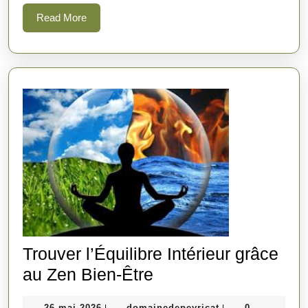
Cultiver
Read
Read More
l’Harmonie
More
du
Corps
et
de
l’Esprit
Trouver l’Équilibre Intérieur grâce
Trouver
au Zen Bien-Être
l’Équilibre
26
domainedepeyrica
26 mai 2026
domainedepeyricat
0
|
|