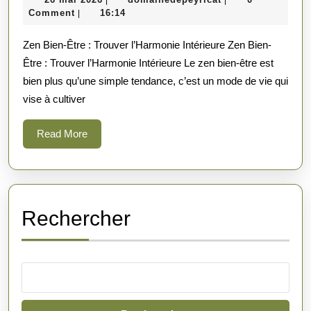
Intérieur
mai
Comment
16:14
|
grâce
2026
Zen Bien-Être : Trouver l’Harmonie Intérieure Zen Bien-
au
Être : Trouver l’Harmonie Intérieure Le zen bien-être est
Zen
bien plus qu’une simple tendance, c’est un mode de vie qui
Bien-
vise à cultiver
Être
Read
Read More
More
Rechercher