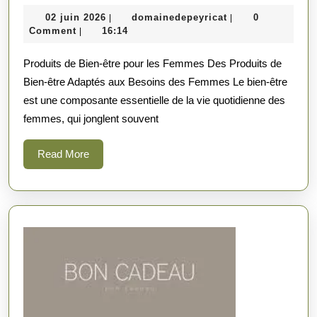
de
02
domainedepeyrica
02 juin 2026
domainedepeyricat
0
|
|
Bien-
juin
Comment
16:14
|
être
2026
Produits de Bien-être pour les Femmes Des Produits de
pour
Bien-être Adaptés aux Besoins des Femmes Le bien-être
la
est une composante essentielle de la vie quotidienne des
Fem
femmes, qui jonglent souvent
:
Pren
Read
Read More
More
Soin
de
Vous!