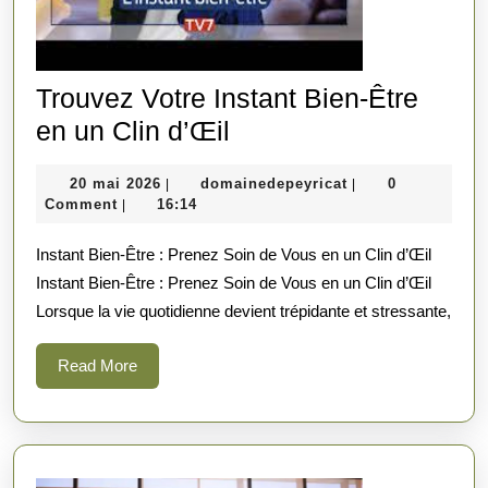
Trouvez Votre Instant Bien-Être
Trouvez
en un Clin d’Œil
Votre
20
domainedepeyrica
20 mai 2026
domainedepeyricat
0
|
|
Instant
mai
Comment
16:14
|
Bien-
2026
Instant Bien-Être : Prenez Soin de Vous en un Clin d’Œil
Être
Instant Bien-Être : Prenez Soin de Vous en un Clin d’Œil
en
Lorsque la vie quotidienne devient trépidante et stressante,
un
Clin
Read
Read More
d’Œil
More