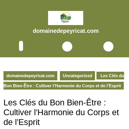
Skip
to
content
Skip
to
domainedepeyricat.com
content
Open
Button
domainedepeyricat.com
Uncategorized
Les Clés du
Bon Bien-Être : Cultiver l’Harmonie du Corps et de l’Esprit
Les Clés du Bon Bien-Être :
Cultiver l’Harmonie du Corps et
de l’Esprit