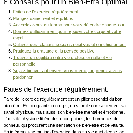
8 Conseils pour un Bien-Être Optimal
Faites de l’exercice régulièrement.
Mangez sainement et équilibré.
Accordez-vous du temps pour vous détendre chaque jour.
Dormez suffisamment pour reposer votre corps et votre
esprit.
Cultivez des relations sociales positives et enrichissantes.
Pratiquez la gratitude et la pensée positive.
Trouvez un équilibre entre vie professionnelle et vie
personnelle.
Soyez bienveillant envers vous-même, apprenez à vous
pardonner.
Faites de l’exercice régulièrement.
Faire de l’exercice régulièrement est un pilier essentiel du bon
bien-être. En bougeant son corps, on stimule non seulement sa
santé physique, mais aussi son bien-être mental et émotionnel.
L’activité physique libère des endorphines, les hormones du
bonheur, qui procurent une sensation de bien-être et de vitalité.
En intégrant une routine d’exercice dans sa vie quotidienne, on