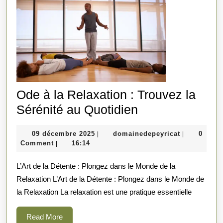
Ode à la Relaxation : Trouvez la
Ode
Sérénité au Quotidien
à
09
domainedep
09 décembre 2025
domainedepeyricat
0
|
|
la
décembre
Comment
16:14
|
Relaxation
2025
L’Art de la Détente : Plongez dans le Monde de la
:
Relaxation L’Art de la Détente : Plongez dans le Monde de
Trouvez
la Relaxation La relaxation est une pratique essentielle
la
Sérénité
Read
Read More