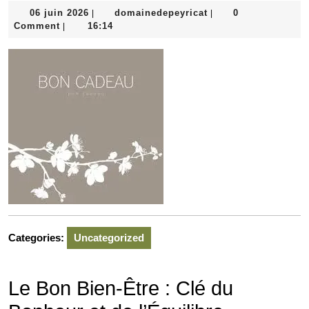
06
domainedepeyricat
06 juin 2026
domainedepeyricat
0
|
|
juin
Comment
16:14
|
2026
Categories:
Uncategorized
Le Bon Bien-Être : Clé du