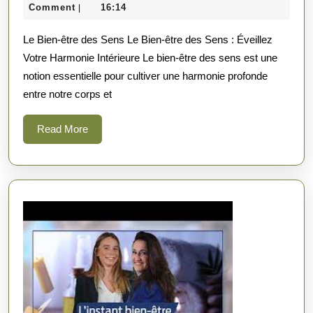
Ha
juin
Comment
16:14
|
Int
2026
Le Bien-être des Sens Le Bien-être des Sens : Éveillez
:
Votre Harmonie Intérieure Le bien-être des sens est une
Le
notion essentielle pour cultiver une harmonie profonde
Bie
entre notre corps et
êtr
de
Read
Read More
More
Se
en
Act