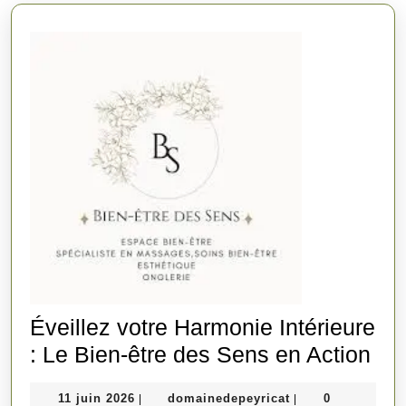
Éveillez votre Harmonie Intérieure
Éve
: Le Bien-être des Sens en Action
vot
11
domainedepeyrica
11 juin 2026
domainedepeyricat
0
|
|