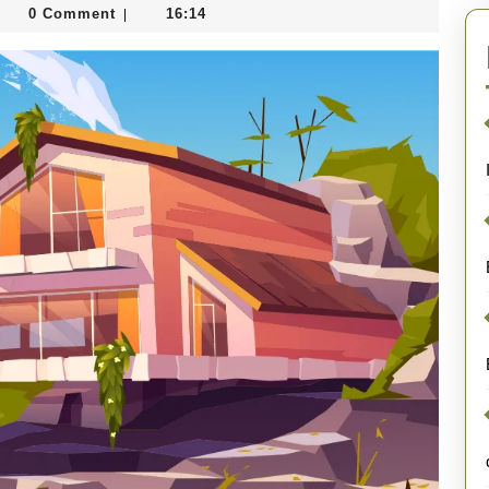
mainedepeyricat
0 Comment
16:14
|