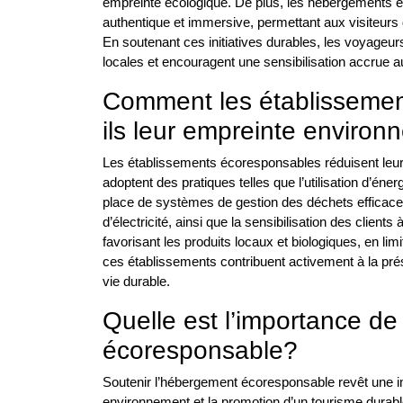
empreinte écologique. De plus, les hébergements é
authentique et immersive, permettant aux visiteurs d
En soutenant ces initiatives durables, les voyag
locales et encouragent une sensibilisation accrue
Comment les établissemen
ils leur empreinte enviro
Les établissements écoresponsables réduisent leur
adoptent des pratiques telles que l’utilisation d’éne
place de systèmes de gestion des déchets efficaces
d’électricité, ainsi que la sensibilisation des cli
favorisant les produits locaux et biologiques, en li
ces établissements contribuent activement à la pré
vie durable.
Quelle est l’importance de
écoresponsable?
Soutenir l’hébergement écoresponsable revêt une im
environnement et la promotion d’un tourisme durabl