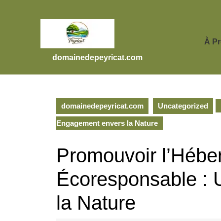
Skip
to
content
Skip
À P
to
domainedepeyricat.com
content
domainedepeyricat.com
Uncategorized
Engagement envers la Nature
Promouvoir l’Héb
Écoresponsable :
la Nature