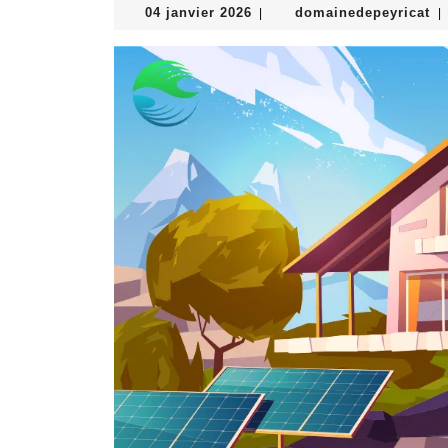
04
do
04 janvier 2026
domainedepeyricat
|
|
janvier
2026