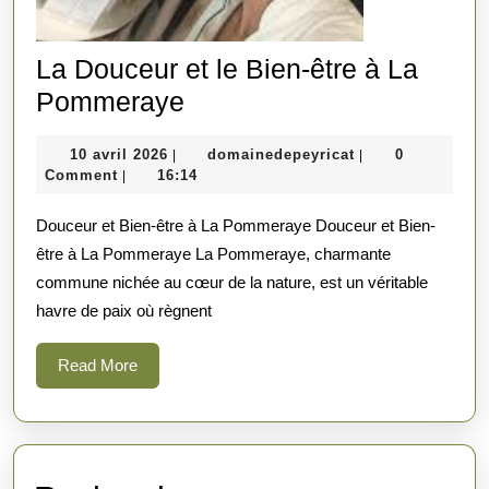
La Douceur et le Bien-être à La
La
Pommeraye
Douceur
10
domainedepeyric
10 avril 2026
domainedepeyricat
0
|
|
et
avril
Comment
16:14
|
le
2026
Douceur et Bien-être à La Pommeraye Douceur et Bien-
Bien-
être à La Pommeraye La Pommeraye, charmante
être
commune nichée au cœur de la nature, est un véritable
à
havre de paix où règnent
La
Pommeraye
Read
Read More
More