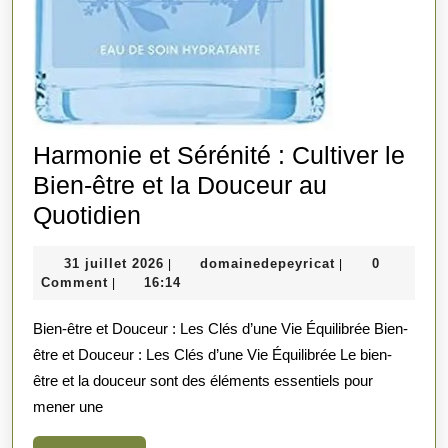
Harmonie et Sérénité : Cultiver le
Bien-être et la Douceur au
Harmonie
Quotidien
et
31
domainedepeyri
31 juillet 2026
domainedepeyricat
0
|
|
Sérénité
juillet
Comment
16:14
|
:
2026
Bien-être et Douceur : Les Clés d’une Vie Équilibrée Bien-
Cultiver
être et Douceur : Les Clés d’une Vie Équilibrée Le bien-
le
être et la douceur sont des éléments essentiels pour
Bien-
mener une
être