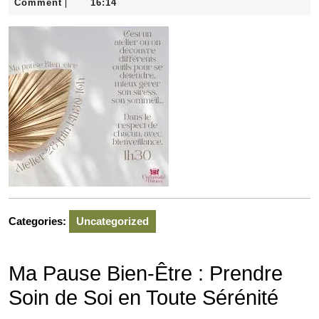
mars
Comment
16:14
|
2026
Categories:
Uncategorized
Ma Pause Bien-Être : Prendre
Soin de Soi en Toute Sérénité