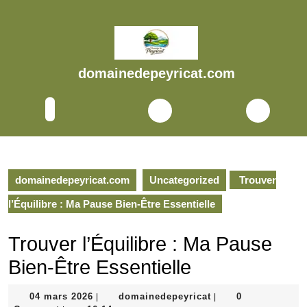
Skip
to
content
Skip
to
domainedepeyricat.com
content
Open
Button
domainedepeyricat.com
Uncategorized
Trouver
l’Équilibre : Ma Pause Bien-Être Essentielle
Trouver l’Équilibre : Ma Pause
Bien-Être Essentielle
04
domainedepeyricat
04 mars 2026
domainedepeyricat
0
|
|