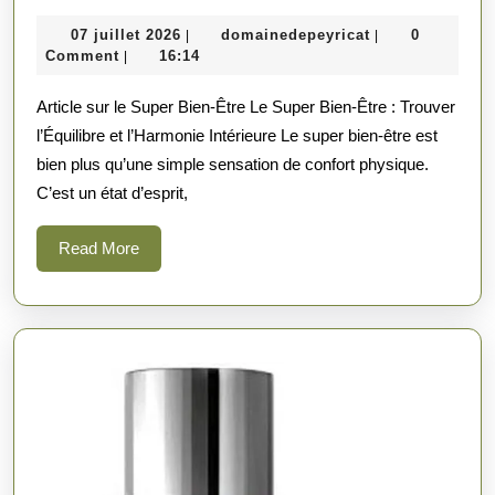
l’Harmonie
07
domainedepeyri
07 juillet 2026
domainedepeyricat
0
|
|
Intérieure
juillet
Comment
16:14
|
grâce
2026
Article sur le Super Bien-Être Le Super Bien-Être : Trouver
au
l’Équilibre et l’Harmonie Intérieure Le super bien-être est
Super
bien plus qu’une simple sensation de confort physique.
Bien-
C’est un état d’esprit,
Être
Read
Read More
More