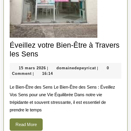
Éveillez votre Bien-Être à Travers
Éveillez
les Sens
votre
15
domainedepeyric
15 mars 2026
domainedepeyricat
0
|
|
Bien-
mars
Comment
16:14
|
Être
2026
Le Bien-Être des Sens Le Bien-Être des Sens : Éveillez
à
Vos Sens pour une Vie Équilibrée Dans notre vie
Travers
trépidante et souvent stressante, il est essentiel de
les
prendre le temps
Sens
Read
Read More
More