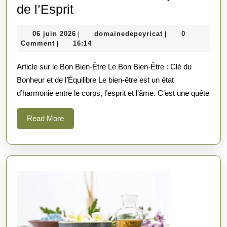
Les
de l’Esprit
Clés
06
domainedepeyrica
06 juin 2026
domainedepeyricat
0
|
|
du
juin
Comment
16:14
|
Bon
2026
Article sur le Bon Bien-Être Le Bon Bien-Être : Clé du
Bien-
Bonheur et de l’Équilibre Le bien-être est un état
Être
d’harmonie entre le corps, l’esprit et l’âme. C’est une quête
:
Cultiver
Read
Read More
l’Harmonie
More
du
Corps
et
de
l’Esprit