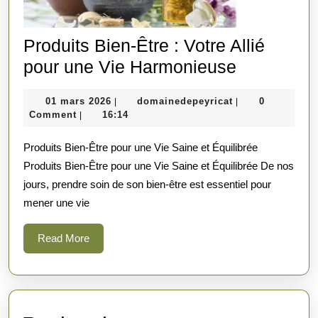
Produits Bien-Être : Votre Allié
Produits
pour une Vie Harmonieuse
Bien-
01
domainedepeyric
01 mars 2026
domainedepeyricat
0
|
|
Être
mars
Comment
16:14
|
:
2026
Produits Bien-Être pour une Vie Saine et Équilibrée
Votre
Produits Bien-Être pour une Vie Saine et Équilibrée De nos
Allié
jours, prendre soin de son bien-être est essentiel pour
pour
mener une vie
une
Vie
Read
Read More
More
Harmonie