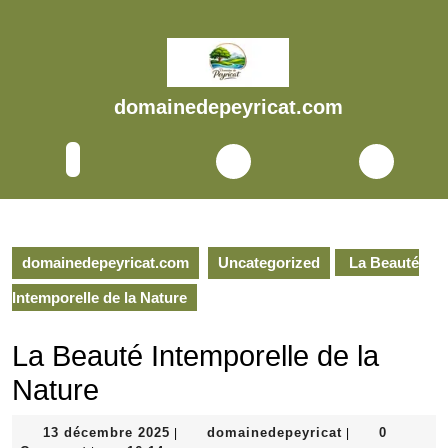
Skip
to
content
Skip
to
domainedepeyricat.com
content
Open
Button
domainedepeyricat.com
Uncategorized
La Beauté
Intemporelle de la Nature
La Beauté Intemporelle de la
Nature
13
domainedepeyr
13 décembre 2025
domainedepeyricat
0
|
|