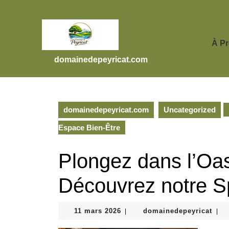
Skip
to
content
Skip
À P
to
domainedepeyricat.com
content
domainedepeyricat.com
Uncategorized
Espace Bien-Être
Plongez dans l’Oas
Découvrez notre S
11
doma
11 mars 2026
domainedepeyricat
|
|
mars