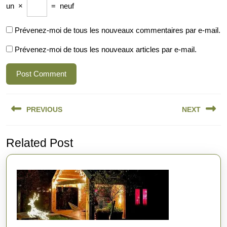
un
×
=
neuf
Prévenez-moi de tous les nouveaux commentaires par e-mail.
Prévenez-moi de tous les nouveaux articles par e-mail.
Navigation
PREVIOUS
NEXT
de
l’article
Previous
Next
Related Post
post:
post: