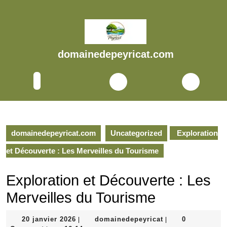
Skip
to
content
Skip
to
domainedepeyricat.com
content
Open
Button
domainedepeyricat.com
Uncategorized
Exploration
et Découverte : Les Merveilles du Tourisme
Exploration et Découverte : Les
Merveilles du Tourisme
20
domainedepeyric
20 janvier 2026
domainedepeyricat
0
|
|