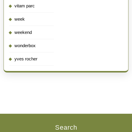
vitam parc
week
weekend
wonderbox
yves rocher
Search