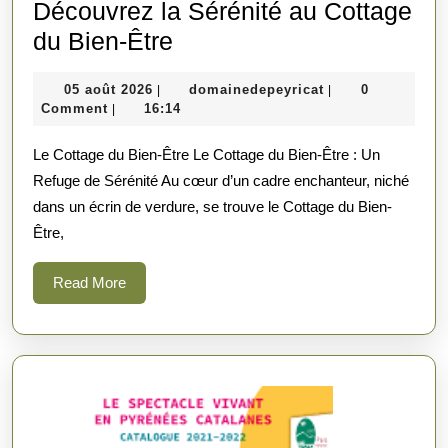
Découvrez la Sérénité au Cottage
Découvrez
du Bien-Être
la
05
domainedepeyric
05 août 2026
domainedepeyricat
0
|
|
Sérénité
août
Comment
16:14
|
au
2026
Le Cottage du Bien-Être Le Cottage du Bien-Être : Un
Cottage
Refuge de Sérénité Au cœur d’un cadre enchanteur, niché
du
dans un écrin de verdure, se trouve le Cottage du Bien-
Bien-
Être,
Être
Read
Read More
More