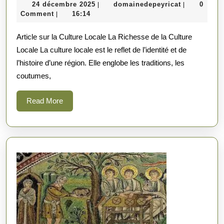
24
domainedep
24 décembre 2025
domainedepeyricat
0
|
|
Richesse
décembre
Comment
16:14
|
de
2025
Article sur la Culture Locale La Richesse de la Culture
la
Locale La culture locale est le reflet de l’identité et de
Culture
l’histoire d’une région. Elle englobe les traditions, les
Locale
coutumes,
Read
Read More
More