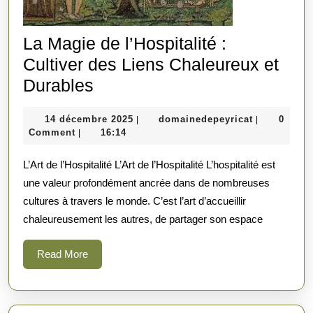
La Magie de l’Hospitalité :
Cultiver des Liens Chaleureux et
La
Durables
Magie
14
domainedep
14 décembre 2025
domainedepeyricat
0
|
|
de
décembre
Comment
16:14
|
l’Hospitalité
2025
L’Art de l’Hospitalité L’Art de l’Hospitalité L’hospitalité est
:
une valeur profondément ancrée dans de nombreuses
Cultiver
cultures à travers le monde. C’est l’art d’accueillir
des
chaleureusement les autres, de partager son espace
Liens
Chaleureux
Read
Read More
More
et
Durables