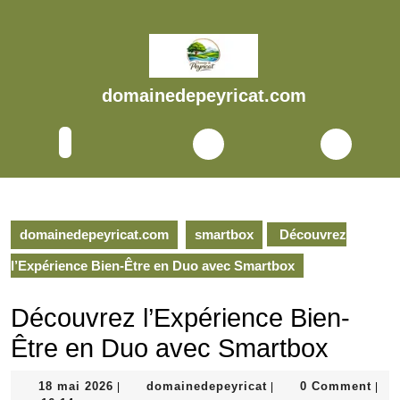
Skip
to
content
Skip
to
domainedepeyricat.com
content
Open
Button
domainedepeyricat.com
smartbox
Découvrez
l’Expérience Bien-Être en Duo avec Smartbox
Découvrez l’Expérience Bien-
Être en Duo avec Smartbox
18
domainedepeyricat
18 mai 2026
domainedepeyricat
0 Comment
|
|
|