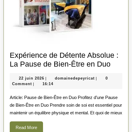
Expérience de Détente Absolue :
Expér
La Pause de Bien-Être en Duo
de
22
domainedepeyrica
22 juin 2026
domainedepeyricat
0
|
|
Déten
juin
Comment
16:14
|
Absol
2026
Article: Pause de Bien-Être en Duo Profitez d’une Pause
:
de Bien-Être en Duo Prendre soin de soi est essentiel pour
La
maintenir un équilibre physique et mental. Et quoi de mieux
Pause
de
Read
Read More