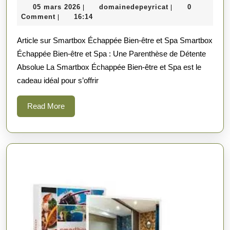
05
domainedepeyric
05 mars 2026
domainedepeyricat
0
|
|
Bien-
mars
Comment
16:14
|
être
2026
Article sur Smartbox Échappée Bien-être et Spa Smartbox
et
Échappée Bien-être et Spa : Une Parenthèse de Détente
Spa
Absolue La Smartbox Échappée Bien-être et Spa est le
avec
cadeau idéal pour s’offrir
Smartbox
Read
Read More
More