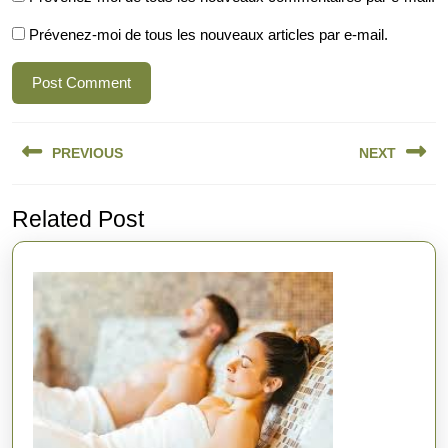
Prévenez-moi de tous les nouveaux articles par e-mail.
Navigation
PREVIOUS
NEXT
de
l’article
Previous
Next
Related Post
post:
post: