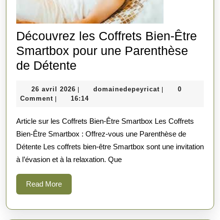
Découvrez les Coffrets Bien-Être
Smartbox pour une Parenthèse
Découvrez
de Détente
les
26
domainedepeyric
26 avril 2026
domainedepeyricat
0
|
|
Coffrets
avril
Comment
16:14
|
Bien-
2026
Article sur les Coffrets Bien-Être Smartbox Les Coffrets
Être
Bien-Être Smartbox : Offrez-vous une Parenthèse de
Smartbox
Détente Les coffrets bien-être Smartbox sont une invitation
pour
à l’évasion et à la relaxation. Que
une
Parenthèse
Read
Read More
More
de
Détente