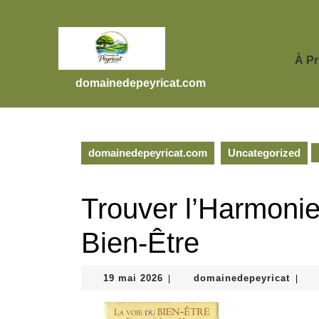
Skip
to
content
Skip
À P
to
domainedepeyricat.com
content
domainedepeyricat.com
Uncategorized
Trouver l’Harmonie 
Bien-Être
19
domai
19 mai 2026
domainedepeyricat
|
|
mai
2026