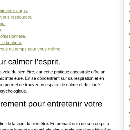
nir votre corps.
 vous ressourcer.
ins.
s.
rofessionnelle.
r le bonheur.
z-vous du temps pour vous-même.
r calmer l’esprit.
a voie du bien-être, car cette pratique ancestrale offre un
aix intérieure. En se concentrant sur sa respiration et en
ion permet de trouver un espace de calme et de clarté
 psychologique.
èrement pour entretenir votre
tiel de la voie du bien-être. En prenant soin de son corps à
e non seulement sa santé physique, mais aussi son bien-être