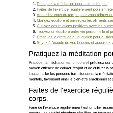
Pratiquez la méditation pour calmer l’esprit.
Faites de l’exercice régulièrement pour entrete
Accordez-vous du temps pour vous relaxer et
Mangez équilibré et privilégiez les aliments sa
Cultivez des relations positives avec les autre
Trouvez un équilibre entre vie personnelle et p
Pratiquez la gratitude au quotidien pour cultive
Soyez à l’écoute de vos besoins et accorde
Pratiquez la méditation pou
Pratiquer la méditation est un conseil précieux sur l
moyen efficace de calmer l’esprit et de cultiver la p
laissant aller les pensées tumultueuses, la méditat
mentale, favorisant ainsi le bien-être émotionnel et
Faites de l’exercice réguli
corps.
Faire de l’exercice régulièrement est un pilier essen
travers une activité physique régulière, on favoris