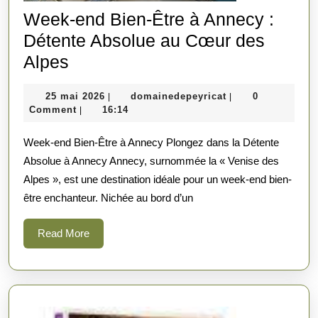
Week-end Bien-Être à Annecy :
Détente Absolue au Cœur des
Week-
Alpes
end
25
domainedepeyrica
25 mai 2026
domainedepeyricat
0
|
|
Bien-
mai
Comment
16:14
|
Être
2026
Week-end Bien-Être à Annecy Plongez dans la Détente
à
Absolue à Annecy Annecy, surnommée la « Venise des
Annecy
Alpes », est une destination idéale pour un week-end bien-
:
être enchanteur. Nichée au bord d’un
Détente
Absolue
Read
Read More
More
au
Cœur
des
Alpes