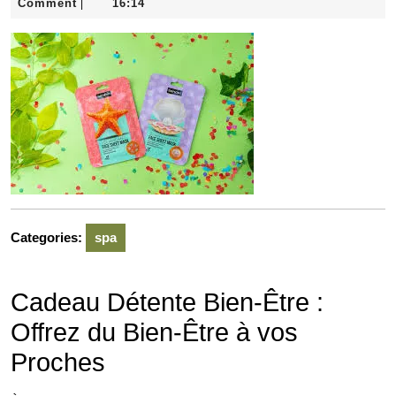
juin
Comment
16:14
|
2026
Categories:
spa
Cadeau Détente Bien-Être :
Offrez du Bien-Être à vos
Proches