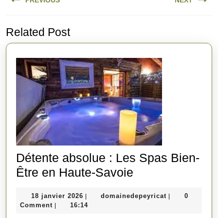
PREVIOUS
NEXT
de
l’article
Previous
Next
Related Post
post:
post:
Détente absolue : Les Spas Bien-
Détente
Être en Haute-Savoie
absolue
18
domainedepeyr
18 janvier 2026
domainedepeyricat
0
|
|
:
janvier
Comment
16:14
|
Les
2026