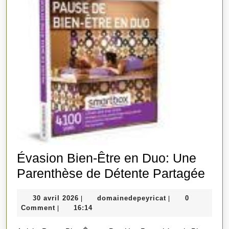
Évasion Bien-Être en Duo: Une
Éva
Parenthèse de Détente Partagée
Bien
30
domainedepeyric
30 avril 2026
domainedepeyricat
0
|
|
Être
avril
Comment
16:14
|
en
2026