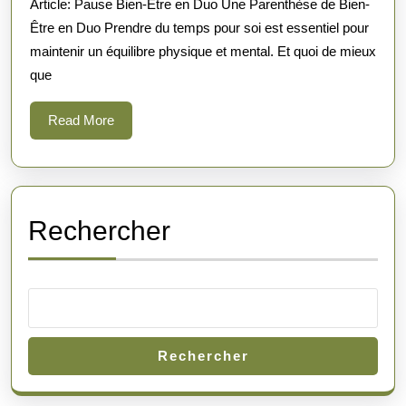
Article: Pause Bien-Être en Duo Une Parenthèse de Bien-
Duo
Être en Duo Prendre du temps pour soi est essentiel pour
Une
maintenir un équilibre physique et mental. Et quoi de mieux
Par
que
de
Dét
Read
Read More
More
Par
Rechercher
Rechercher