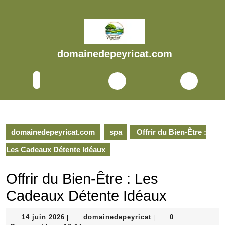
Skip
to
content
Skip
to
domainedepeyricat.com
content
Open
Button
domainedepeyricat.com
spa
Offrir du Bien-Être :
Les Cadeaux Détente Idéaux
Offrir du Bien-Être : Les
Cadeaux Détente Idéaux
14
domainedepeyricat
14 juin 2026
domainedepeyricat
0
|
|