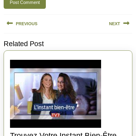
Navigation
PREVIOUS
NEXT
de
l’article
Previous
Next
Related Post
post:
post:
Trouvez Votre Instant Bien-Être