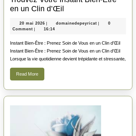
Trouvez
en un Clin d’Œil
Votre
20
domainedepeyrica
20 mai 2026
domainedepeyricat
0
|
|
Instant
mai
Comment
16:14
|
Bien-
2026
Instant Bien-Être : Prenez Soin de Vous en un Clin d’Œil
Être
Instant Bien-Être : Prenez Soin de Vous en un Clin d’Œil
en
Lorsque la vie quotidienne devient trépidante et stressante,
un
Clin
Read
Read More
d’Œil
More