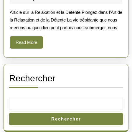
de
2026
Article sur la Relaxation et la Détente Plongez dans l’Art de
la
la Relaxation et de la Détente La vie trépidante que nous
Relax
menons au quotidien peut parfois nous submerger, nous
et
de
Read
Read More
la
More
Déte
:
Retr
Rechercher
l’Ha
Intér
Rechercher