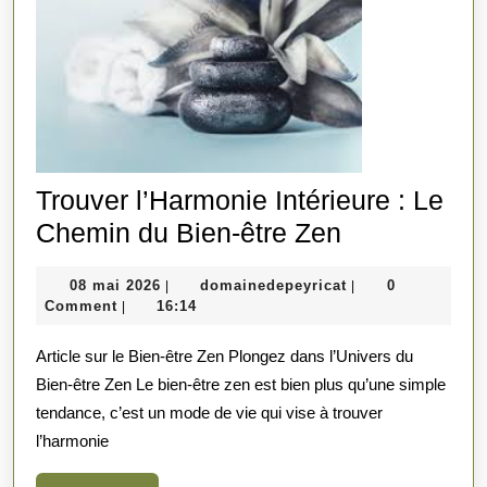
Trouver l’Harmonie Intérieure : Le
Trouver
Chemin du Bien-être Zen
l’Harmonie
08
domainedepeyrica
08 mai 2026
domainedepeyricat
0
|
|
Intérieure
mai
Comment
16:14
|
:
2026
Article sur le Bien-être Zen Plongez dans l’Univers du
Le
Bien-être Zen Le bien-être zen est bien plus qu’une simple
Chemin
tendance, c’est un mode de vie qui vise à trouver
du
l’harmonie
Bien-