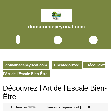
Skip
to
content
Skip
to
domainedepeyricat.com
content
Open
Button
domainedepeyricat.com
Uncategorized
Découvrez
l’Art de l’Escale Bien-Être
Découvrez l’Art de l’Escale Bien-
Être
15
domainedepeyrica
15 février 2026
domainedepeyricat
0
|
|