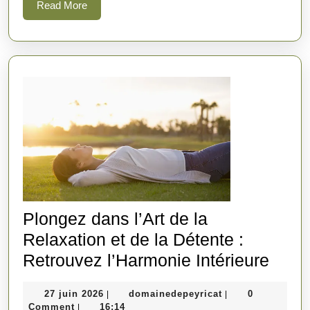
être
Read
Read More
More
Zen
Plongez dans l’Art de la
Relaxation et de la Détente :
Plon
Retrouvez l’Harmonie Intérieure
dans
27
domainedepeyrica
27 juin 2026
domainedepeyricat
0
|
|
l’Art
juin
Comment
16:14
|