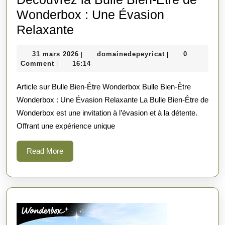
Wonderbox : Une Évasion
Découvrez
Relaxante
la
31
domainedepeyric
31 mars 2026
domainedepeyricat
0
|
|
Bulle
mars
Comment
16:14
|
Bien-
2026
Article sur Bulle Bien-Être Wonderbox Bulle Bien-Être
Être
Wonderbox : Une Évasion Relaxante La Bulle Bien-Être de
de
Wonderbox est une invitation à l’évasion et à la détente.
Wonderbox
Offrant une expérience unique
:
Une
Read
Read More
More
Évasion
Relaxante