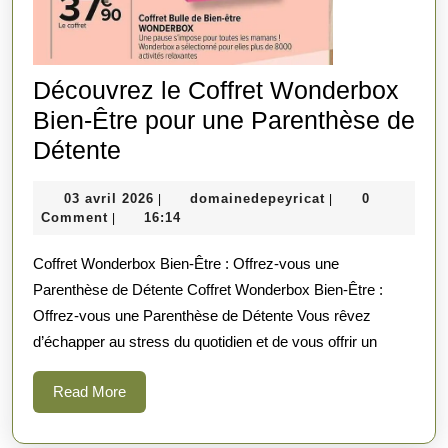
Découvrez le Coffret Wonderbox
Bien-Être pour une Parenthèse de
Découvrez
Détente
le
03
domainedepeyric
03 avril 2026
domainedepeyricat
0
|
|
Coffret
avril
Comment
16:14
|
Wonderbox
2026
Coffret Wonderbox Bien-Être : Offrez-vous une
Bien-
Parenthèse de Détente Coffret Wonderbox Bien-Être :
Être
Offrez-vous une Parenthèse de Détente Vous rêvez
pour
d’échapper au stress du quotidien et de vous offrir un
une
Parenthèse
Read
Read More
More
de