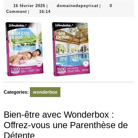
16
domainedepeyrica
16 février 2026
domainedepeyricat
0
|
|
février
Comment
16:14
|
2026
Categories:
wonderbox
Bien-être avec Wonderbox :
Offrez-vous une Parenthèse de
Détente