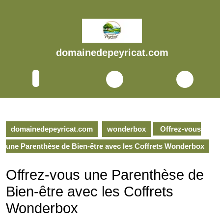
Skip
to
content
Skip
to
domainedepeyricat.com
content
Open
Button
domainedepeyricat.com
wonderbox
Offrez-vous
une Parenthèse de Bien-être avec les Coffrets Wonderbox
Offrez-vous une Parenthèse de
Bien-être avec les Coffrets
Wonderbox