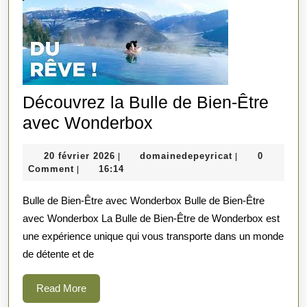
Découvrez la Bulle de Bien-Être
Découvrez
avec Wonderbox
la
20
domainedepeyr
20 février 2026
domainedepeyricat
0
|
|
Bulle
février
Comment
16:14
|
de
2026
Bulle de Bien-Être avec Wonderbox Bulle de Bien-Être
Bien-
avec Wonderbox La Bulle de Bien-Être de Wonderbox est
Être
une expérience unique qui vous transporte dans un monde
avec
de détente et de
Wonderbox
Read
Read More
More